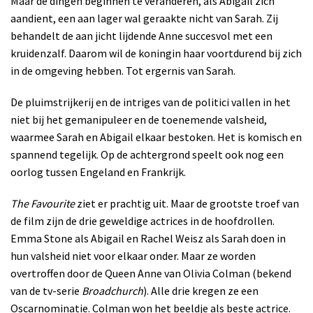
Maar de dingen beginnen te veranderen, als Abigail zich
aandient, een aan lager wal geraakte nicht van Sarah. Zij
behandelt de aan jicht lijdende Anne succesvol met een
kruidenzalf. Daarom wil de koningin haar voortdurend bij zich
in de omgeving hebben. Tot ergernis van Sarah.
De pluimstrijkerij en de intriges van de politici vallen in het
niet bij het gemanipuleer en de toenemende valsheid,
waarmee Sarah en Abigail elkaar bestoken. Het is komisch en
spannend tegelijk. Op de achtergrond speelt ook nog een
oorlog tussen Engeland en Frankrijk.
The Favourite
ziet er prachtig uit. Maar de grootste troef van
de film zijn de drie geweldige actrices in de hoofdrollen.
Emma Stone als Abigail en Rachel Weisz als Sarah doen in
hun valsheid niet voor elkaar onder. Maar ze worden
overtroffen door de Queen Anne van Olivia Colman (bekend
van de tv-serie
Broadchurch
). Alle drie kregen ze een
Oscarnominatie. Colman won het beeldje als beste actrice.