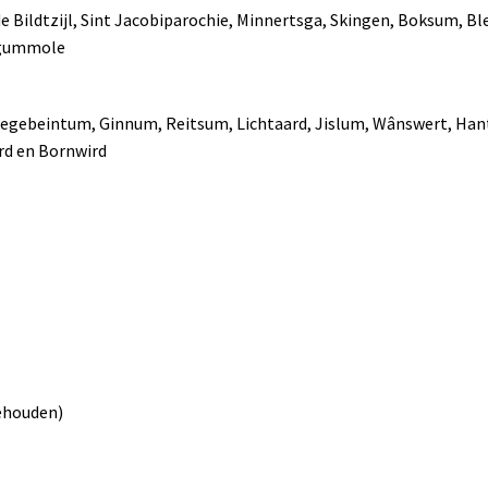
 Bildtzijl, Sint Jacobiparochie, Minnertsga, Skingen, Boksum, 
itgummole
 Hegebeintum, Ginnum, Reitsum, Lichtaard, Jislum, Wânswert, H
rd en Bornwird
ehouden)