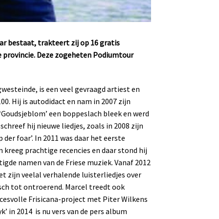
ar bestaat, trakteert zij op 16 gratis
 de provincie. Deze zogeheten Podiumtour
westeinde, is een veel gevraagd artiest en
00. Hij is autodidact en nam in 2007 zijn
‘Goudsjeblom’ een boppeslach bleek en werd
hreef hij nieuwe liedjes, zoals in 2008 zijn
p der foar’. In 2011 was daar het eerste
 kreeg prachtige recencies en daar stond hij
stigde namen van de Friese muziek. Vanaf 2012
et zijn veelal verhalende luisterliedjes over
isch tot ontroerend. Marcel treedt ook
cesvolle Frisicana-project met Piter Wilkens
’ in 2014 is nu vers van de pers album