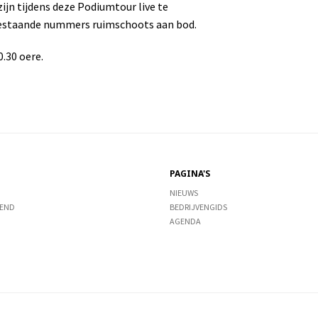
n tijdens deze Podiumtour live te
bestaande nummers ruimschoots aan bod.
.30 oere.
PAGINA'S
NIEUWS
END
BEDRIJVENGIDS
AGENDA