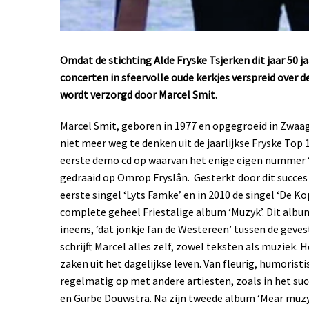
Omdat de stichting Alde Fryske Tsjerken dit jaar 50 ja
concerten in sfeervolle oude kerkjes verspreid over
wordt verzorgd door Marcel Smit.
Marcel Smit, geboren in 1977 en opgegroeid in Zwaag
niet meer weg te denken uit de jaarlijkse Fryske Top 1
eerste demo cd op waarvan het enige eigen nummer 
gedraaid op Omrop Fryslân. Gesterkt door dit succes sc
eerste singel ‘Lyts Famke’ en in 2010 de singel ‘De Ko
complete geheel Friestalige album ‘Muzyk’. Dit album
ineens, ‘dat jonkje fan de Westereen’ tussen de geve
schrijft Marcel alles zelf, zowel teksten als muziek. H
zaken uit het dagelijkse leven. Van fleurig, humorist
regelmatig op met andere artiesten, zoals in het suc
en Gurbe Douwstra. Na zijn tweede album ‘Mear muzyk