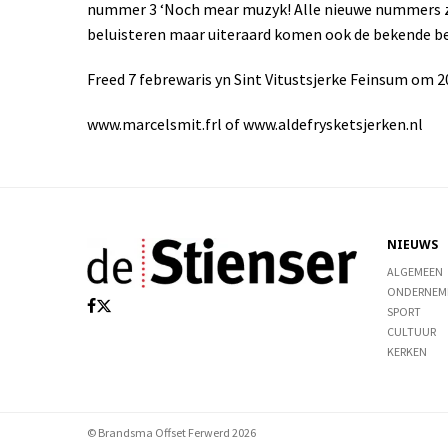
nummer 3 ‘Noch mear muzyk! Alle nieuwe nummers zij
beluisteren maar uiteraard komen ook de bekende 
Freed 7 febrewaris yn Sint Vitustsjerke Feinsum om 20
www.marcelsmit.frl of www.aldefrysketsjerken.nl
NIEUWS
ALGEMEEN
ONDERNEM
SPORT
CULTUUR
KERKEN
© Brandsma Offset Ferwerd 2026