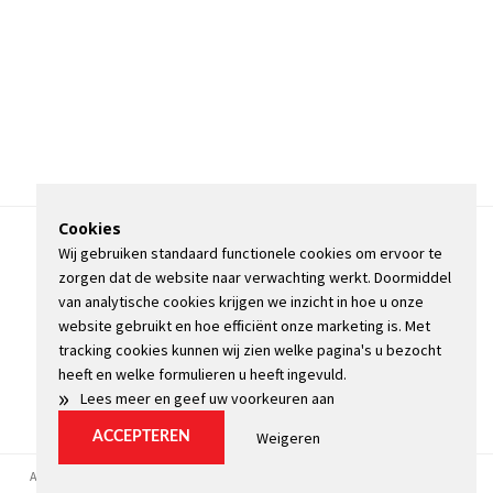
Cookies
Wij gebruiken standaard functionele cookies om ervoor te
OVER DE STIENSER
zorgen dat de website naar verwachting werkt. Doormiddel
CONTACT
van analytische cookies krijgen we inzicht in hoe u onze
ADVERTEREN
website gebruikt en hoe efficiënt onze marketing is. Met
INFORMATIE
tracking cookies kunnen wij zien welke pagina's u bezocht
heeft en welke formulieren u heeft ingevuld.
»
Lees meer en geef uw voorkeuren aan
Weigeren
ACCEPTEREN
Algemene voorwaarden
Privacyverklaring
Kopij
Cookie instellingen