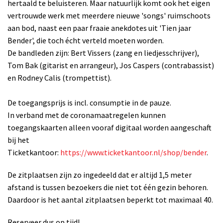
hertaald te beluisteren. Maar natuurlijk komt ook het eigen
vertrouwde werk met meerdere nieuwe 'songs' ruimschoots
aan bod, naast een paar fraaie anekdotes uit 'Tien jaar
Bender', die toch écht verteld moeten worden.
De bandleden zijn: Bert Vissers (zang en liedjesschrijver),
Tom Bak (gitarist en arrangeur), Jos Caspers (contrabassist)
en Rodney Calis (trompettist).
De toegangsprijs is incl. consumptie in de pauze.
In verband met de coronamaatregelen kunnen
toegangskaarten alleen vooraf digitaal worden aangeschaft
bij het
Ticketkantoor:
https://www.ticketkantoor.nl/shop/bender
.
De zitplaatsen zijn zo ingedeeld dat er altijd 1,5 meter
afstand is tussen bezoekers die niet tot één gezin behoren.
Daardoor is het aantal zitplaatsen beperkt tot maximaal 40.
Reserveer dus op tijd!