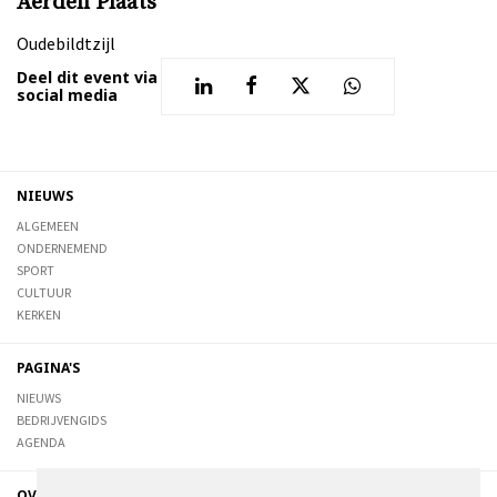
Aerden Plaats
Oudebildtzijl
Deel dit event via
social media
NIEUWS
ALGEMEEN
ONDERNEMEND
SPORT
CULTUUR
KERKEN
PAGINA'S
NIEUWS
BEDRIJVENGIDS
AGENDA
OVER DE STIENSER