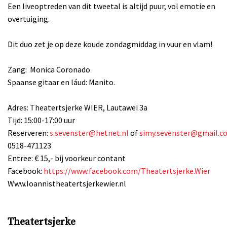
Een liveoptreden van dit tweetal is altijd puur, vol emotie en
overtuiging.
Dit duo zet je op deze koude zondagmiddag in vuur en vlam!
Zang: Monica Coronado
Spaanse gitaar en láud: Manito.
Adres: Theatertsjerke WIER, Lautawei 3a
Tijd: 15:00-17:00 uur
Reserveren:
s.sevenster@hetnet.nl
of
simy.sevenster@gmail.c
0518-471123
Entree: € 15,- bij voorkeur contant
Facebook:
https://www.facebook.com/Theatertsjerke.Wier
Www.Ioannistheatertsjerkewier.nl
Theatertsjerke