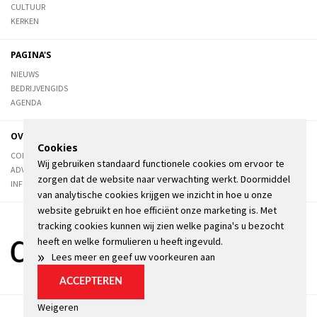
CULTUUR
KERKEN
PAGINA'S
NIEUWS
BEDRIJVENGIDS
AGENDA
OVER DE STIENSER
Cookies
CONTACT
Wij gebruiken standaard functionele cookies om ervoor te
ADVERTEREN
zorgen dat de website naar verwachting werkt. Doormiddel
INFORMATIE
van analytische cookies krijgen we inzicht in hoe u onze
website gebruikt en hoe efficiënt onze marketing is. Met
tracking cookies kunnen wij zien welke pagina's u bezocht
heeft en welke formulieren u heeft ingevuld.
»
Lees meer en geef uw voorkeuren aan
ACCEPTEREN
Weigeren
Algemene voorwaarden
Privacyverklaring
Kopij
Cookie instellingen