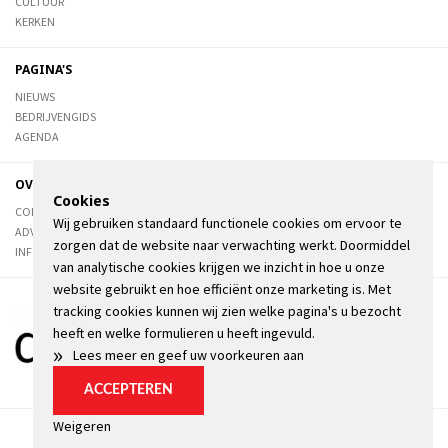
CULTUUR
KERKEN
PAGINA'S
NIEUWS
BEDRIJVENGIDS
AGENDA
OVER DE STIENSER
Cookies
CONTACT
Wij gebruiken standaard functionele cookies om ervoor te
ADVERTEREN
zorgen dat de website naar verwachting werkt. Doormiddel
INFORMATIE
van analytische cookies krijgen we inzicht in hoe u onze
website gebruikt en hoe efficiënt onze marketing is. Met
tracking cookies kunnen wij zien welke pagina's u bezocht
heeft en welke formulieren u heeft ingevuld.
»
Lees meer en geef uw voorkeuren aan
ACCEPTEREN
Weigeren
Algemene voorwaarden
Privacyverklaring
Kopij
Cookie instellingen
© Brandsma Offset Ferwerd 2026