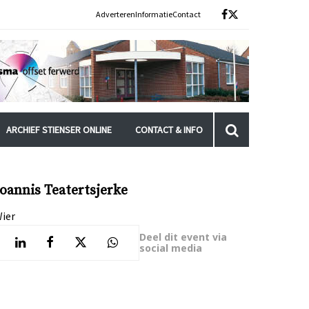
Adverteren
Informatie
Contact
ARCHIEF STIENSER ONLINE
CONTACT & INFO
Ioannis Teatertsjerke
ier
Deel dit event via
social media