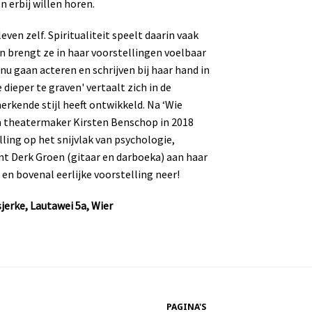
 erbij willen horen.
ven zelf. Spiritualiteit speelt daarin vaak
n brengt ze in haar voorstellingen voelbaar
r nu gaan acteren en schrijven bij haar hand in
 dieper te graven' vertaalt zich in de
rkende stijl heeft ontwikkeld. Na ‘Wie
am theatermaker Kirsten Benschop in 2018
lling op het snijvlak van psychologie,
ant Derk Groen (gitaar en darboeka) aan haar
e en bovenal eerlijke voorstelling neer!
jerke, Lautawei 5a, Wier
PAGINA'S