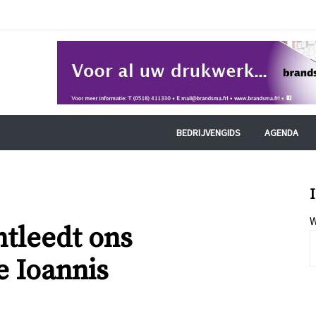
BEDRIJVENGIDS
AGENDA
W
tleedt ons
e Ioannis