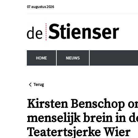
07 augustus 2026
HOME
NIEUWS
Terug
Kirsten Benschop on
menselijk brein in d
Teatertsjerke Wier