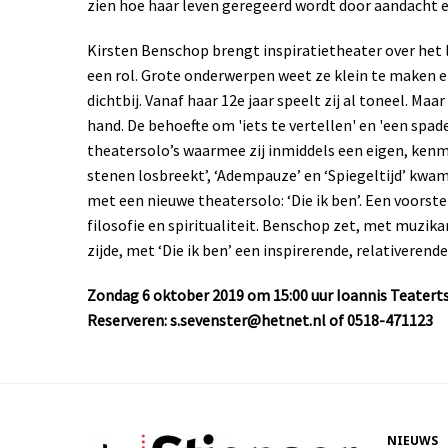
zien hoe haar leven geregeerd wordt door aandacht en
Kirsten Benschop brengt inspiratietheater over het le
een rol. Grote onderwerpen weet ze klein te maken e
dichtbij. Vanaf haar 12e jaar speelt zij al toneel. Maa
hand. De behoefte om 'iets te vertellen' en 'een spade
theatersolo’s waarmee zij inmiddels een eigen, kenme
stenen losbreekt’, ‘Adempauze’ en ‘Spiegeltijd’ kw
met een nieuwe theatersolo: ‘Die ik ben’. Een voorste
filosofie en spiritualiteit. Benschop zet, met muzik
zijde, met ‘Die ik ben’ een inspirerende, relativerend
Zondag 6 oktober 2019 om 15:00 uur Ioannis Teaterts
Reserveren: s.sevenster@hetnet.nl of 0518-471123
NIEUWS