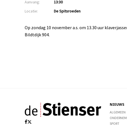
Aanvang:
13:30
Locatie:
De Spitsroeden
Op zondag 10 november a.s. om 13.30 uur klaverjasse
Bildtdijk 904.
NIEUWS
ALGEMEEN
ONDERNEM
SPORT