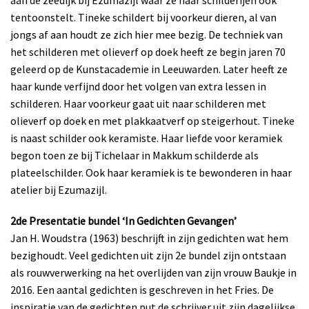
aan de zeedijk bij Ezumazijl waar ze haar schilderijen ook
tentoonstelt. Tineke schildert bij voorkeur dieren, al van
jongs af aan houdt ze zich hier mee bezig. De techniek van
het schilderen met olieverf op doek heeft ze begin jaren 70
geleerd op de Kunstacademie in Leeuwarden. Later heeft ze
haar kunde verfijnd door het volgen van extra lessen in
schilderen. Haar voorkeur gaat uit naar schilderen met
olieverf op doek en met plakkaatverf op steigerhout. Tineke
is naast schilder ook keramiste. Haar liefde voor keramiek
begon toen ze bij Tichelaar in Makkum schilderde als
plateelschilder. Ook haar keramiek is te bewonderen in haar
atelier bij Ezumazijl.
2de Presentatie bundel ‘In Gedichten Gevangen’
Jan H. Woudstra (1963) beschrijft in zijn gedichten wat hem
bezighoudt. Veel gedichten uit zijn 2e bundel zijn ontstaan
als rouwverwerking na het overlijden van zijn vrouw Baukje in
2016. Een aantal gedichten is geschreven in het Fries. De
inspiratie van de gedichten put de schrijver uit zijn dagelijkse