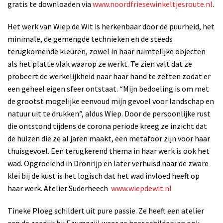
gratis te downloaden via
www.noordfriesewinkeltjesroute.nl
.
Het werk van Wiep de Wit is herkenbaar door de puurheid, het
minimale, de gemengde technieken en de steeds
terugkomende kleuren, zowel in haar ruimtelijke objecten
als het platte vlak waarop ze werkt. Te zien valt dat ze
probeert de werkelijkheid naar haar hand te zetten zodat er
een geheel eigen sfeer ontstaat. “Mijn bedoeling is om met
de grootst mogelijke eenvoud mijn gevoel voor landschap en
natuur uit te drukken”, aldus Wiep. Door de persoonlijke rust
die ontstond tijdens de corona periode kreeg ze inzicht dat
de huizen die ze al jaren maakt, een metafoor zijn voor haar
thuisgevoel. Een terugkerend thema in haar werk is ook het
wad. Opgroeiend in Dronrijp en later verhuisd naar de zware
klei bij de kust is het logisch dat het wad invloed heeft op
haar werk. Atelier Suderheech
www.wiepdewit.nl
Tineke Ploeg schildert uit pure passie. Ze heeft een atelier