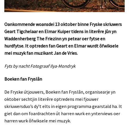
Oankommende woansdei 13 oktober binne Fryske skriuwers
Geart Tigchelaar en Elmar Kuiper tidens in literêre jûn yn
Waddenherberg The Friezinn yn petear oer fytse en
hurdfytse. It optreden fan Geart en Elmar wurdt ôfwiksele
mei muzyk fan muzikant Jan de Vries.
Fyts by nacht Fotograaf Ilya-Mondryk
Boeken fan Fryslân
De Fryske útjouwers, Boeken fan Fryslân, organisearje yn
oktober sechtjin literêre optredens mei fjouwer
skriuwersduo’s dy’t elts in eigen programma gearstald ha. It
giet dan om foardrachten út harren wurk en ynterviews oer
harren wurk ôfwiksele mei muzyk.