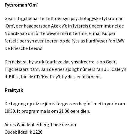
Fytsroman ‘Om’
Geart Tigchelaar fertelt oer syn psychologyske fytsroman
‘Om’, oer haadpersoan Ate dy’t in fytsreis ûndernimt nei de
Noardkaap om ôf te weven mei it ferline. Elmar Kuiper
fertelt oer syn aventoeren op de fyts as hurdfytser fan LWV
De Friesche Leeuw.
Dêrneist sil hy wurk foarlêze dat ynspirearre is op Geart
Tigchelaars ‘Om’. Jan de Vries sjongt nûmers fan J.J. Cale yn
it Bilts, fan de CD ‘Keel’ dy’t hy dit jier útbrocht.
Praktysk
De tagong op dizze jûn is fergees en begint mei in ynrin om
19:30. It programma is om 21:00 oere dien.
Adres Waddenherberg The Friezinn
Oudebildtdijk 1226