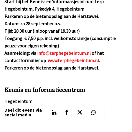
Start bij het Kennis- en Ynformaasjesintrum Terp
Hegebeintum, Pykedyk 4, Hegebeintum
Parkeren op de bietenopslag aan de Harstawei.
Datum: za 28 september a.s.
Tijd: 20.00 uur (inloop vanaf 19.30 uur)
Toegang: € 7,50 p.p. incl. welkomstdrankje (consumptie
pauze voor eigen rekening)
Aanmelding: via
info@terphegebeintum.nl
of het
contactformulier op
www.terphegebeintum.nl
.
Parkeren op de bietenopslag aan de Harstawei.
Kennis en Informatiecentrum
Hegebeintum
Deel dit event via
social media