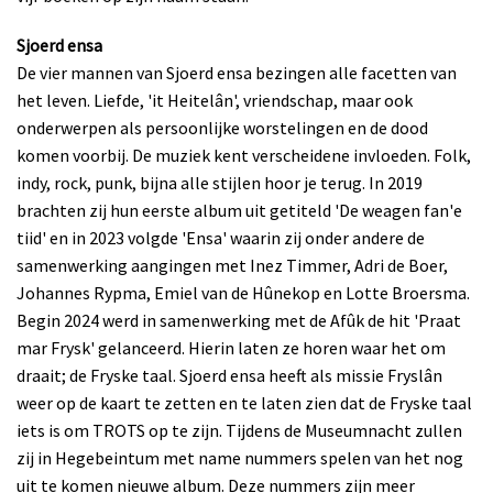
Sjoerd ensa
De vier mannen van Sjoerd ensa bezingen alle facetten van
het leven. Liefde, 'it Heitelân', vriendschap, maar ook
onderwerpen als persoonlijke worstelingen en de dood
komen voorbij. De muziek kent verscheidene invloeden. Folk,
indy, rock, punk, bijna alle stijlen hoor je terug. In 2019
brachten zij hun eerste album uit getiteld 'De weagen fan'e
tiid' en in 2023 volgde 'Ensa' waarin zij onder andere de
samenwerking aangingen met Inez Timmer, Adri de Boer,
Johannes Rypma, Emiel van de Hûnekop en Lotte Broersma.
Begin 2024 werd in samenwerking met de Afûk de hit 'Praat
mar Frysk' gelanceerd. Hierin laten ze horen waar het om
draait; de Fryske taal. Sjoerd ensa heeft als missie Fryslân
weer op de kaart te zetten en te laten zien dat de Fryske taal
iets is om TROTS op te zijn. Tijdens de Museumnacht zullen
zij in Hegebeintum met name nummers spelen van het nog
uit te komen nieuwe album. Deze nummers zijn meer