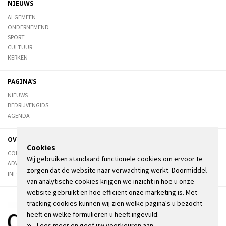
NIEUWS
ALGEMEEN
ONDERNEMEND
SPORT
CULTUUR
KERKEN
PAGINA'S
NIEUWS
BEDRIJVENGIDS
AGENDA
OVER DE STIENSER
Cookies
CONTACT
Wij gebruiken standaard functionele cookies om ervoor te
ADVERTEREN
zorgen dat de website naar verwachting werkt. Doormiddel
INFORMATIE
van analytische cookies krijgen we inzicht in hoe u onze
website gebruikt en hoe efficiënt onze marketing is. Met
tracking cookies kunnen wij zien welke pagina's u bezocht
heeft en welke formulieren u heeft ingevuld.
»
Lees meer en geef uw voorkeuren aan