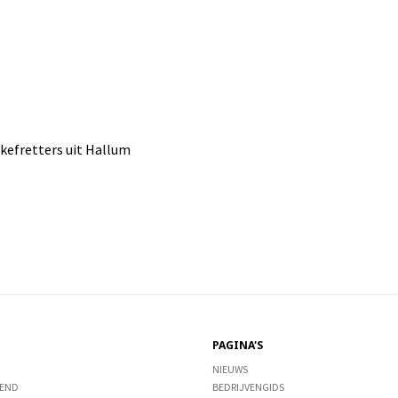
kefretters uit Hallum
PAGINA'S
NIEUWS
END
BEDRIJVENGIDS