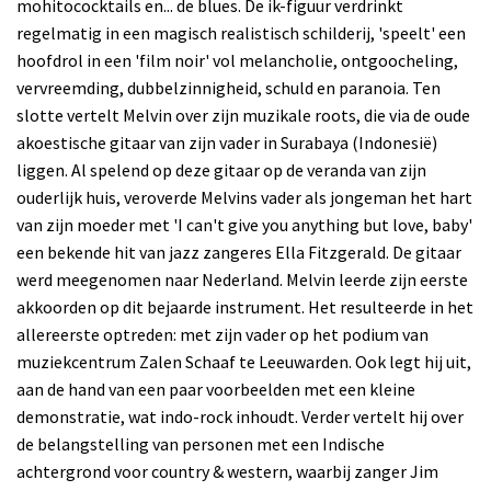
mohitococktails en... de blues. De ik-figuur verdrinkt
regelmatig in een magisch realistisch schilderij, 'speelt' een
hoofdrol in een 'film noir' vol melancholie, ontgoocheling,
vervreemding, dubbelzinnigheid, schuld en paranoia. Ten
slotte vertelt Melvin over zijn muzikale roots, die via de oude
akoestische gitaar van zijn vader in Surabaya (Indonesië)
liggen. Al spelend op deze gitaar op de veranda van zijn
ouderlijk huis, veroverde Melvins vader als jongeman het hart
van zijn moeder met 'I can't give you anything but love, baby'
een bekende hit van jazz zangeres Ella Fitzgerald. De gitaar
werd meegenomen naar Nederland. Melvin leerde zijn eerste
akkoorden op dit bejaarde instrument. Het resulteerde in het
allereerste optreden: met zijn vader op het podium van
muziekcentrum Zalen Schaaf te Leeuwarden. Ook legt hij uit,
aan de hand van een paar voorbeelden met een kleine
demonstratie, wat indo-rock inhoudt. Verder vertelt hij over
de belangstelling van personen met een Indische
achtergrond voor country & western, waarbij zanger Jim