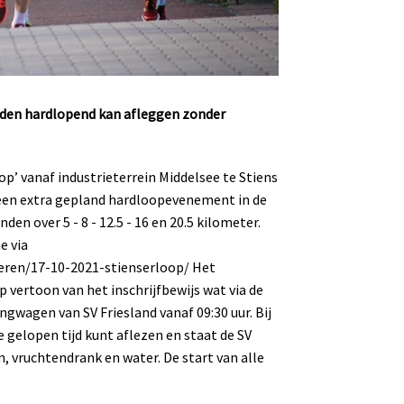
standen hardlopend kan afleggen zonder
op’ vanaf industrieterrein Middelsee te Stiens
 een extra gepland hardloopevenement in de
en over 5 - 8 - 12.5 - 16 en 20.5 kilometer.
e via
ieren/17-10-2021-stienserloop/ Het
 vertoon van het inschrijfbewijs wat via de
angwagen van SV Friesland vanaf 09:30 uur. Bij
 gelopen tijd kunt aflezen en staat de SV
n, vruchtendrank en water. De start van alle