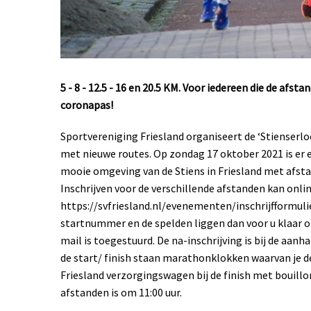
5 - 8 - 12.5 - 16 en 20.5 KM. Voor iedereen die de af
coronapas!
Sportvereniging Friesland organiseert de ‘Stienserlo
met nieuwe routes. Op zondag 17 oktober 2021 is er
mooie omgeving van de Stiens in Friesland met afstand
Inschrijven voor de verschillende afstanden kan onlin
https://svfriesland.nl/evenementen/inschrijfformul
startnummer en de spelden liggen dan voor u klaar op
mail is toegestuurd. De na-inschrijving is bij de aanh
de start/ finish staan marathonklokken waarvan je de
Friesland verzorgingswagen bij de finish met bouillo
afstanden is om 11:00 uur.