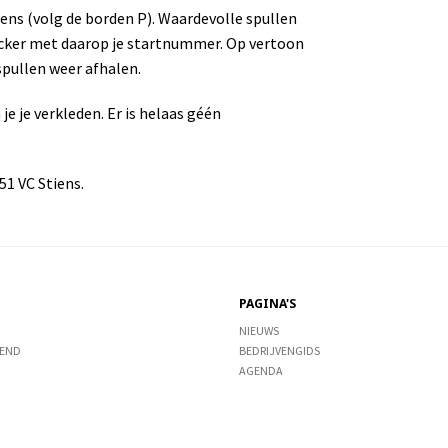
iens (volg de borden P). Waardevolle spullen
sticker met daarop je startnummer. Op vertoon
spullen weer afhalen.
je je verkleden. Er is helaas géén
51 VC Stiens.
PAGINA'S
NIEUWS
END
BEDRIJVENGIDS
AGENDA