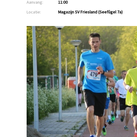
Aanvang:
11:00
Locatie:
Magazijn SV Friesland (Seefûgel 7a)