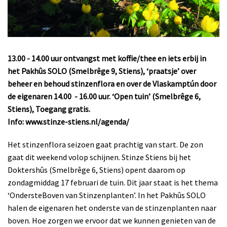
13.00 - 14.00 uur ontvangst met koffie/thee en iets erbij in
het Pakhûs SOLO (Smelbrêge 9, Stiens), ‘praatsje’ over
beheer en behoud stinzenflora en over de Vlaskamptún door
de eigenaren
14.00 - 16.00 uur. ‘Open tuin’ (Smelbrêge 6,
Stiens), Toegang gratis.
Info: www.stinze-stiens.nl/agenda/
Het stinzenflora seizoen gaat prachtig van start. De zon
gaat dit weekend volop schijnen. Stinze Stiens bij het
Doktershûs (Smelbrêge 6, Stiens) opent daarom op
zondagmiddag 17 februari de tuin. Dit jaar staat is het thema
‘OndersteBoven van Stinzenplanten’. In het Pakhûs SOLO
halen de eigenaren het onderste van de stinzenplanten naar
boven. Hoe zorgen we ervoor dat we kunnen genieten van de