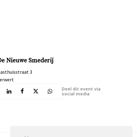
De Nieuwe Smederij
asthuisstraat 3
erwert
Deel dit event via
social media