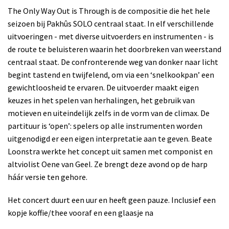
The Only Way Out is Through is de compositie die het hele
seizoen bij Pakhûs SOLO centraal staat. In elf verschillende
uitvoeringen - met diverse uitvoerders en instrumenten - is
de route te beluisteren waarin het doorbreken van weerstand
centraal staat. De confronterende weg van donker naar licht
begint tastend en twijfelend, om via een ‘snelkookpan’ een
gewichtloosheid te ervaren. De uitvoerder maakt eigen
keuzes in het spelen van herhalingen, het gebruik van
motieven en uiteindelijk zelfs in de vorm van de climax. De
partituur is ‘open’: spelers op alle instrumenten worden
uitgenodigd er een eigen interpretatie aan te geven. Beate
Loonstra werkte het concept uit samen met componist en
altviolist Oene van Geel. Ze brengt deze avond op de harp
háár versie ten gehore.
Het concert duurt een uur en heeft geen pauze. Inclusief een
kopje koffie/thee vooraf en een glaasje na