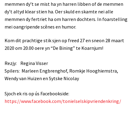
memmen dy’t se mist ha yn harren libben of de memmen
dy’t altyd klear stien ha. Oer skuld en skamte nei alle
memmen dy fertriet ha om harren dochters. In foarstelling
mei oangripende scênes en humor.
Kom dit prachtige stik sjen op freed 27 en sneon 28 maart
2020 om 20.00 oere yn “De Bining” te Koarnjum!
Rezjy: Regina Visser
Spilers: Marleen Engbrenghof, Romkje Hooghiemstra,
Wendy van Huizen en Sytske Nicolay
Sjoch ek ris op ús Facebookside:
https://www.facebook.com/tonielselskipvriendenkring/