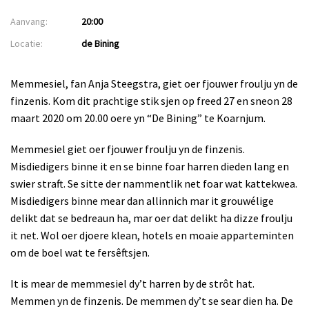
Aanvang:
20:00
Locatie:
de Bining
Memmesiel, fan Anja Steegstra, giet oer fjouwer froulju yn de
finzenis. Kom dit prachtige stik sjen op freed 27 en sneon 28
maart 2020 om 20.00 oere yn “De Bining” te Koarnjum.
Memmesiel giet oer fjouwer froulju yn de finzenis.
Misdiedigers binne it en se binne foar harren dieden lang en
swier straft. Se sitte der nammentlik net foar wat kattekwea.
Misdiedigers binne mear dan allinnich mar it grouwélige
delikt dat se bedreaun ha, mar oer dat delikt ha dizze froulju
it net. Wol oer djoere klean, hotels en moaie apparteminten
om de boel wat te fersêftsjen.
It is mear de memmesiel dy’t harren by de strôt hat.
Memmen yn de finzenis. De memmen dy’t se sear dien ha. De