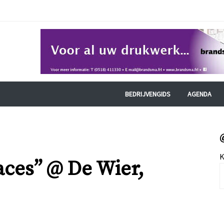
BEDRIJVENGIDS
AGENDA
K
aces” @ De Wier,