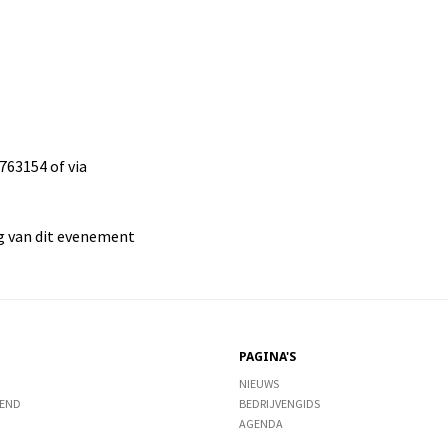
763154 of via
g van dit evenement
PAGINA'S
NIEUWS
END
BEDRIJVENGIDS
AGENDA