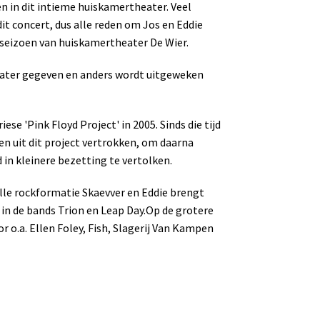
n in dit intieme huiskamertheater. Veel
it concert, dus alle reden om Jos en Eddie
e seizoen van huiskamertheater De Wier.
theater gegeven en anders wordt uitgeweken
se 'Pink Floyd Project' in 2005. Sinds die tijd
den uit dit project vertrokken, om daarna
 in kleinere bezetting te vertolken.
olle rockformatie Skaevver en Eddie brengt
 in de bands Trion en Leap Day.
Op de grotere
 o.a. Ellen Foley, Fish, Slagerij Van Kampen