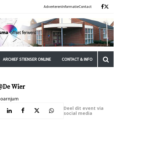
Adverteren
Informatie
Contact
ARCHIEF STIENSER ONLINE
CONTACT & INFO
@De Wier
oarnjum
Deel dit event via
social media