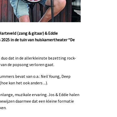
arteveld (zang & gitaar) & Eddie
 2025 in de tuin van huiskamertheater “De
duo dat in de allerkleinste bezetting rock-
 van de popsong verloren gaat.
ummers bevat van o.a.: Neil Young, Deep
hoe kan het ook anders ...).
lange, muzikale ervaring. Jos & Eddie halen
 bewijzen daarmee dat een kleine formatie
ken.