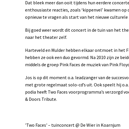
Dat bleek meer dan ooit tijdens hun eerdere concerte
enthousiaste reacties, zoals ‘kippenvel’ kwamen op d
opnieuw te vragen als start van het nieuwe culturel
Bij goed weer wordt dit concert in de tuin van het 
naar het theater zelf.
Harteveld en Mulder hebben elkaar ontmoet in het Frie
hebben ze ook een duo gevormd.
Na 2010 zijn ze bei
middels de groep Pink Faces de muziek van Pink Floyd
Jos is op dit moment o.a. leadzanger van de succesv
met grote regelmaat solo-cd’s uit. Ook speelt hij o.a.
podia heeft Two Faces voorprogramma’s verzorgd voor
& Doors Tribute.
'Two Faces' – tuinconcert @ De Wier in Koarnjum