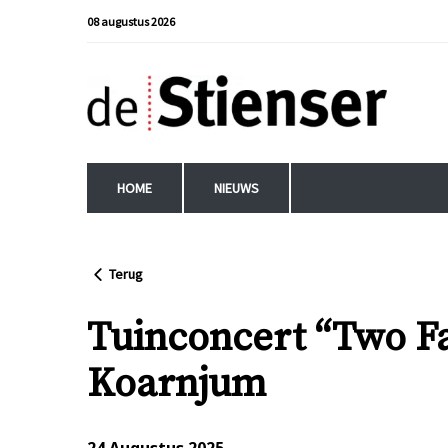
08 augustus 2026
HOME
NIEUWS
Terug
Tuinconcert “Two F
Koarnjum