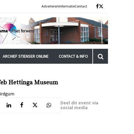
Adverteren
Informatie
Contact
ARCHIEF STIENSER ONLINE
CONTACT & INFO
Yeb Hettinga Museum
irdgum
Deel dit event via
social media