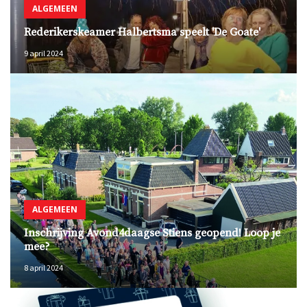
ALGEMEEN
Rederikerskeamer Halbertsma speelt 'De Goate'
9 april 2024
ALGEMEEN
Inschrijving Avond4daagse Stiens geopend! Loop je
mee?
8 april 2024