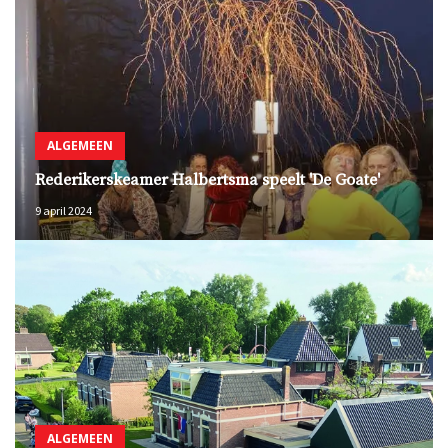
ALGEMEEN
Rederikerskeamer Halbertsma speelt 'De Goate'
9 april 2024
ALGEMEEN