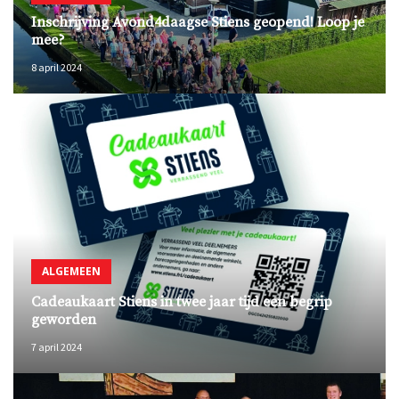
Inschrijving Avond4daagse Stiens geopend! Loop je
mee?
8 april 2024
ALGEMEEN
Cadeaukaart Stiens in twee jaar tijd een begrip
geworden
7 april 2024