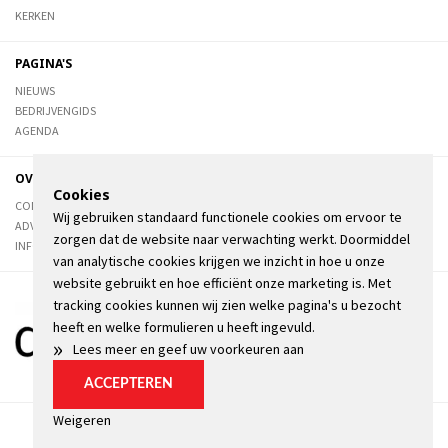
KERKEN
PAGINA'S
NIEUWS
BEDRIJVENGIDS
AGENDA
OVER DE STIENSER
Cookies
CONTACT
Wij gebruiken standaard functionele cookies om ervoor te
ADVERTEREN
zorgen dat de website naar verwachting werkt. Doormiddel
INFORMATIE
van analytische cookies krijgen we inzicht in hoe u onze
website gebruikt en hoe efficiënt onze marketing is. Met
tracking cookies kunnen wij zien welke pagina's u bezocht
heeft en welke formulieren u heeft ingevuld.
»
Lees meer en geef uw voorkeuren aan
ACCEPTEREN
Weigeren
Algemene voorwaarden
Privacyverklaring
Kopij
Cookie instellingen
© Brandsma Offset Ferwerd 2026