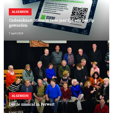
ALGEMEEN
Cadeaukaart Stiens in twee jaar tijd een begrip
geworden
7 april 2024
ALGEMEEN
Derde musical in Ferwert
6 april 2024