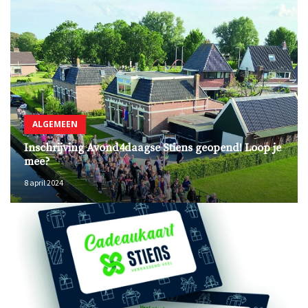
ALGEMEEN
Inschrijving Avond4daagse Stiens geopend! Loop je
mee?
8 april 2024