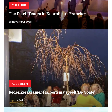
CULTUUR
The Dutch Tenors in Koornbeurs Franeker
25 november 2025
ALGEMEEN
Rederikerskeamer Halbertsma speelt 'De Goate'
9 april 2024