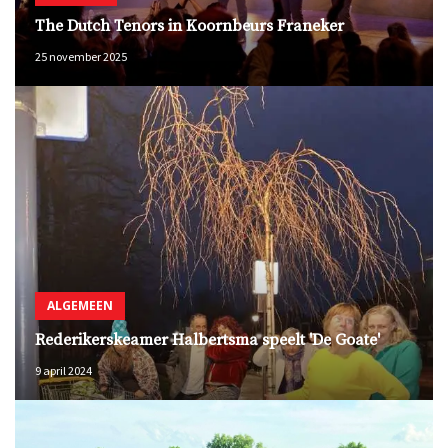
The Dutch Tenors in Koornbeurs Franeker
25 november 2025
ALGEMEEN
Rederikerskeamer Halbertsma speelt 'De Goate'
9 april 2024