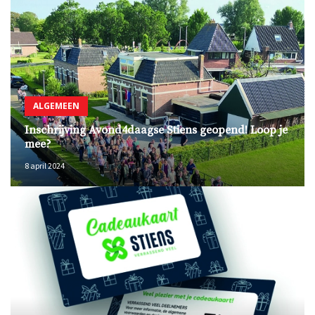
ALGEMEEN
Inschrijving Avond4daagse Stiens geopend! Loop je
mee?
8 april 2024