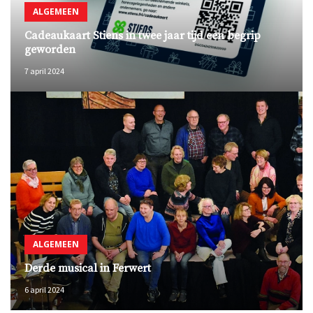
ALGEMEEN
Cadeaukaart Stiens in twee jaar tijd een begrip
geworden
7 april 2024
ALGEMEEN
Derde musical in Ferwert
6 april 2024