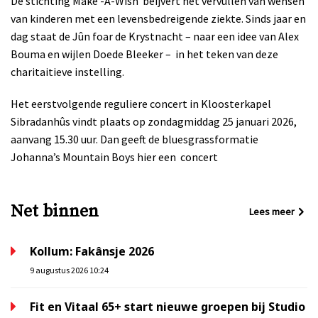
De stichting Make -A-Wish
beijvert het vervullen van wensen
van kinderen met een levensbedreigende ziekte. Sinds jaar en
dag staat de Jûn foar de Krystnacht – naar een idee van Alex
Bouma en wijlen Doede Bleeker –
in het teken van deze
charitaitieve instelling.
Het eerstvolgende reguliere concert in Kloosterkapel
Sibradanhûs vindt plaats op zondagmiddag 25 januari 2026,
aanvang 15.30 uur. Dan geeft de bluesgrassformatie
Johanna’s Mountain Boys hier een
concert
Net binnen
Lees meer
Kollum: Fakânsje 2026
9 augustus 2026 10:24
Fit en Vitaal 65+ start nieuwe groepen bij Studio