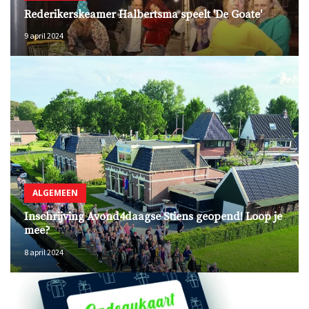
Rederikerskeamer Halbertsma speelt 'De Goate'
9 april 2024
ALGEMEEN
Inschrijving Avond4daagse Stiens geopend! Loop je
mee?
8 april 2024