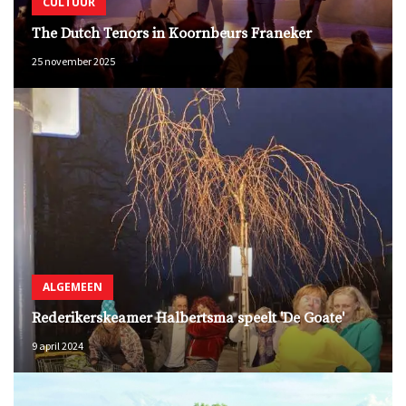
CULTUUR
The Dutch Tenors in Koornbeurs Franeker
25 november 2025
ALGEMEEN
Rederikerskeamer Halbertsma speelt 'De Goate'
9 april 2024