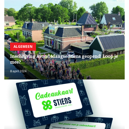
ALGEMEEN
Inschrijving Avond4daagse Stiens geopend! Loop je
mee?
8 april 2024