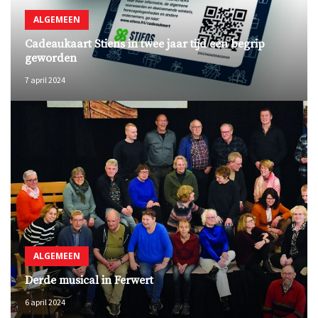
ALGEMEEN
Cadeaukaart Stiens in twee jaar tijd een begrip
geworden
7 april 2024
ALGEMEEN
Derde musical in Ferwert
6 april 2024