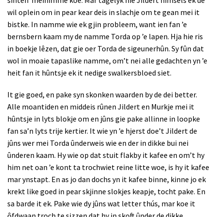
wil oplein om in pear kear deis in slachje om te gean mei it
bistke. In namme wie ek gjin probleem, want ien fan ’e
bernsbern kaam my de namme Torda op ’e lapen. Hja hie ris
in boekje lêzen, dat gie oer Torda de sigeunerhûn. Sy fûn dat
wol in moaie tapaslike namme, om’t nei alle gedachten yn ’e
heit fan it hûntsje ek it nedige swalkersbloed siet.
It gie goed, en pake syn skonken waarden by de dei better.
Alle moantiden en middeis rûnen Jildert en Murkje mei it
hûntsje in lyts blokje om en jûns gie pake allinne in loopke
fan sa’n lyts trije kertier. It wie yn ’e hjerst doe’t Jildert de
jûns wer mei Torda ûnderweis wie en der in dikke bui nei
ûnderen kaam. Hy wie op dat stuit flakby it kafee en om’t hy
him net oan ’e kont ta trochwiet reine litte woe, is hy it kafee
mar ynstapt. En as jo dan dochs yn it kafee binne, kinne jo ek
krekt like goed in pear skjinne slokjes keapje, tocht pake. En
sa barde it ek. Pake wie dy jûns wat letter thús, mar koe it
ôfdwaan troch te sizzen dat hy in skoft ûnder de dikke