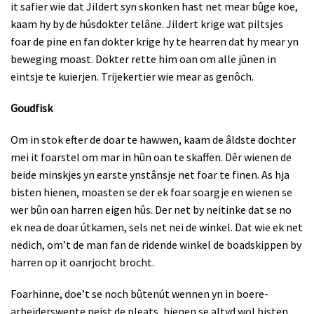
it safier wie dat Jildert syn skonken hast net mear bûge koe,
kaam hy by de húsdokter telâne. Jildert krige wat piltsjes
foar de pine en fan dokter krige hy te hearren dat hy mear yn
beweging moast. Dokter rette him oan om alle jûnen in
eintsje te kuierjen. Trijekertier wie mear as genôch.
Goudfisk
Om in stok efter de doar te hawwen, kaam de âldste dochter
mei it foarstel om mar in hûn oan te skaffen. Dêr wienen de
beide minskjes yn earste ynstânsje net foar te finen. As hja
bisten hienen, moasten se der ek foar soargje en wienen se
wer bûn oan harren eigen hûs. Der net by neitinke dat se no
ek nea de doar útkamen, sels net nei de winkel. Dat wie ek net
nedich, om’t de man fan de ridende winkel de boadskippen by
harren op it oanrjocht brocht.
Foarhinne, doe’t se noch bûtenút wennen yn in boere-
arbeiderswente neist de pleats, hienen se altyd wol bisten