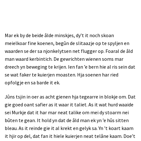
Mar ek by de beide âlde minsk
jes, dy’t it noch skoan
meielkoar fine koenen, begûn de slitaazje op te spyljen en
waarden se der sa njonkelytsen net flugger op. Foaral de âld
man waard kerbintich. De gewrichten wienen soms mar
dreech yn beweging te krijen. Ien fan ’e bern hie al ris sein dat
se wat faker te kuierjen moasten. Hja soenen har ried
opfolgje en sa barde it ek.
Jûns tsjin in oer as acht gienen hja tegearre in blokje om. Dat
gie goed oant safier as it waar it taliet. As it wat hurd waaide
sei Murkje dat it har mar neat talike om mei dy stoarm nei
bûten te gean. It hold yn dat de âld man ek yn ’e hûs sitten
bleau. As it reinde gie it al krekt en gelyk sa. Yn ’t koart kaam
it hjir op del, dat fan it hiele kuierjen neat telâne kaam. Doe’t