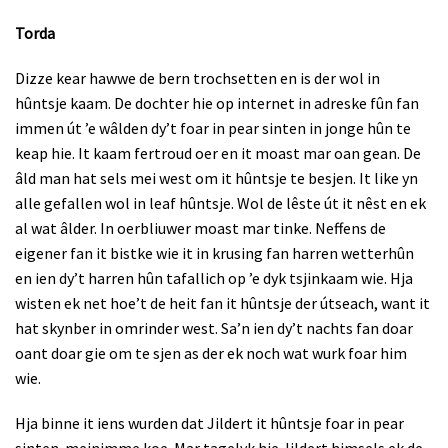
Torda
Dizze kear hawwe de bern trochsetten en is der wol in
hûntsje kaam. De dochter hie op internet in adreske fûn fan
immen út ’e wâlden dy’t foar in pear sinten in jonge hûn te
keap hie. It kaam fertroud oer en it moast mar oan gean. De
âld man hat sels mei west om it hûntsje te besjen. It like yn
alle gefallen wol in leaf hûntsje. Wol de lêste út it nêst en ek
al wat âlder. In oerbliuwer moast mar tinke. Neffens de
eigener fan it bistke wie it in krusing fan harren wetterhûn
en ien dy’t harren hûn tafallich op ’e dyk tsjinkaam wie. Hja
wisten ek net hoe’t de heit fan it hûntsje der útseach, want it
hat skynber in omrinder west. Sa’n ien dy’t nachts fan doar
oant doar gie om te sjen as der ek noch wat wurk foar him
wie.
Hja binne it iens wurden dat Jildert it hûntsje foar in pear
sinten
meinimme koe. Mar tagelyk hie Jildert himsels ek de