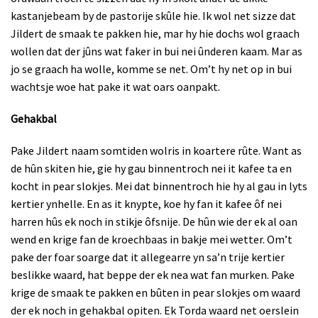
kastanjebeam by de pastorije skûle hie. Ik wol net sizze dat
Jildert de smaak te pakken hie, mar hy hie dochs wol graach
wollen dat der jûns wat faker in bui nei ûnderen kaam. Mar as
jo se graach ha wolle, komme se net. Om’t hy net op in bui
wachtsje woe hat pake it wat oars oanpakt.
Gehakbal
Pake Jildert naam somtiden wolris in koartere rûte. Want as
de hûn skiten hie, gie hy gau binnentroch nei it kafee ta en
kocht in pear slokjes. Mei dat binnentroch hie hy al gau in lyts
kertier ynhelle. En as it knypte, koe hy fan it kafee ôf nei
harren hûs ek noch in stikje ôfsnije. De hûn wie der ek al oan
wend en krige fan de kroechbaas in bakje mei wetter. Om’t
pake der foar soarge dat it allegearre yn sa’n trije kertier
beslikke waard, hat beppe der ek nea wat fan murken. Pake
krige de smaak te pakken en bûten in pear slokjes om waard
der ek noch in gehakbal opiten. Ek Torda waard net oerslein