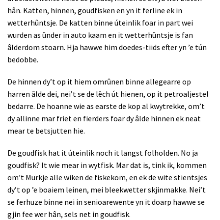
hân. Katten, hinnen, goudfisken en yn it ferline ek in
wetterhûntsje. De katten binne úteinlik foar in part wei
wurden as ûnder in auto kaam en it wetterhûntsje is fan
âlderdom stoarn. Hja hawwe him doedes-tiids efter yn ’e tún
bedobbe.
De hinnen dy’t op it hiem omrûnen binne allegearre op
harren âlde dei, nei’t se de lêch út hienen, op it petroaljestel
bedarre. De hoanne wie as earste de kop al kwytrekke, om’t
dy allinne mar friet en fierders foar dy âlde hinnen ek neat
mear te betsjutten hie.
De goudfisk hat it úteinlik noch it langst folholden. No ja
goudfisk? It wie mear in wytfisk. Mar dat is, tink ik, kommen
om’t Murkje alle wiken de fiskekom, en ek de wite stientsjes
dy’t op ’e boaiem leinen, mei bleekwetter skjinmakke. Nei’t
se ferhuze binne nei in senioarewente yn it doarp hawwe se
gjin fee wer hân, sels net in goudfisk.