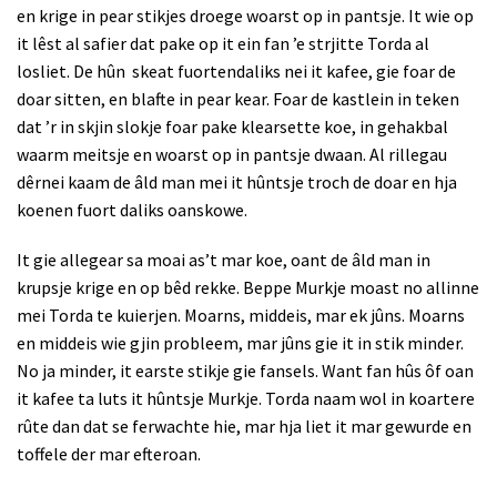
en krige in pear stikjes droege woarst op in pantsje. It wie op
it lêst al safier dat pake op it ein fan ’e strjitte Torda al
losliet. De hûn
skeat fuortendaliks nei it kafee, gie foar de
doar sitten, en blafte in pear kear. Foar de kastlein in teken
dat ’r in skjin slokje foar pake klearsette koe, in gehakbal
waarm meitsje en woarst op in pantsje dwaan. Al rillegau
dêrnei kaam de âld man mei it hûntsje troch de doar en hja
koenen fuort daliks oanskowe.
It gie allegear sa moai as’t mar koe, oant de âld man in
krupsje krige en op bêd rekke. Beppe Murkje moast no allinne
mei Torda te kuierjen. Moarns, middeis, mar ek jûns. Moarns
en middeis wie gjin probleem, mar jûns gie it in stik minder.
No ja minder, it earste stikje gie fansels. Want fan hûs ôf oan
it kafee ta luts it hûntsje Murkje. Torda naam wol in koartere
rûte dan dat se ferwachte hie, mar hja liet it mar gewurde en
toffele der mar efteroan.