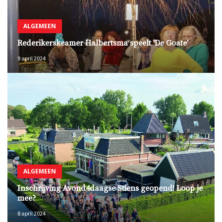
ALGEMEEN
Rederikerskeamer Halbertsma speelt 'De Goate'
9 april 2024
ALGEMEEN
Inschrijving Avond4daagse Stiens geopend! Loop je
mee?
8 april 2024