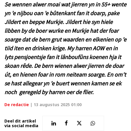
Se wennen alwer moai wat jierren yn in 55+ wente
yn ’e nijbou oan ’e bûtenkant fan it doarp, pake
Jildert en beppe Murkje. Jildert hie syn hiele
libben by de boer wurke en Murkje hat der foar
soarge dat de bern grut waarden en elkenien op ’e
tiid iten en drinken krige. My harren AOW en in
lyts pensjoentsje fan it lânboufûns koenen hja it
skoan rêde. De bern wienen alwer jierren de doar
út, en hienen foar in rom neiteam soarge. En om’t
se hast allegear yn ’e buert wennen kamen se ek
noch geregeld by harren oer de flier.
De redactie
|
13 augustus 2025 01:00
Deel dit artikel
via social media