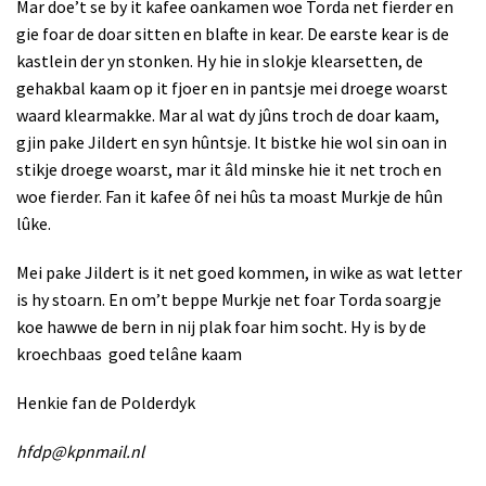
Mar doe’t se by it kafee oankamen woe Torda net fierder en
gie foar de doar sitten en blafte in kear. De earste kear is de
kastlein der yn stonken. Hy hie in slokje klearsetten, de
gehakbal kaam op it fjoer en in pantsje mei droege woarst
waard klearmakke. Mar al wat dy jûns troch de doar kaam,
gjin pake Jildert en syn hûntsje. It bistke hie wol sin oan in
stikje droege woarst, mar it âld minske hie it net troch en
woe fierder. Fan it kafee ôf nei hûs ta moast Murkje de hûn
lûke.
Mei pake Jildert is it net goed kommen, in wike as wat letter
is hy stoarn. En om’t beppe Murkje net foar Torda soargje
koe hawwe de bern in nij plak foar him socht. Hy is by de
kroechbaas
goed telâne kaam
Henkie fan de Polderdyk
hfdp@kpnmail.nl