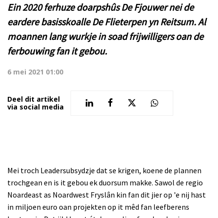
Ein 2020 ferhuze doarpshûs De Fjouwer nei de
eardere basisskoalle De Flieterpen yn Reitsum. Al
moannen lang wurkje in soad frijwilligers oan de
ferbouwing fan it gebou.
6 mei 2021 01:00
Deel dit artikel
via social media
Mei troch Leadersubsydzje dat se krigen, koene de plannen
trochgean en is it gebou ek duorsum makke. Sawol de regio
Noardeast as Noardwest Fryslân kin fan dit jier op 'e nij hast
in miljoen euro oan projekten op it mêd fan leefberens