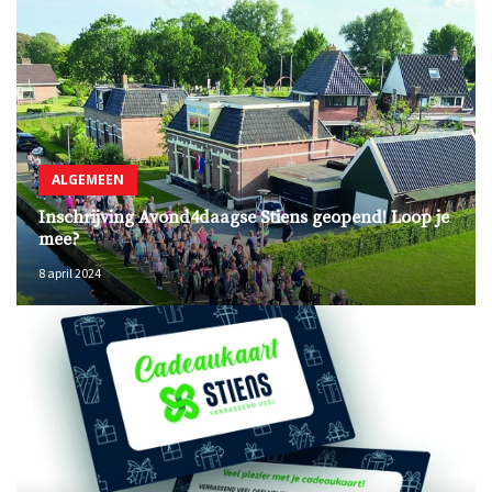
ALGEMEEN
Inschrijving Avond4daagse Stiens geopend! Loop je
mee?
8 april 2024