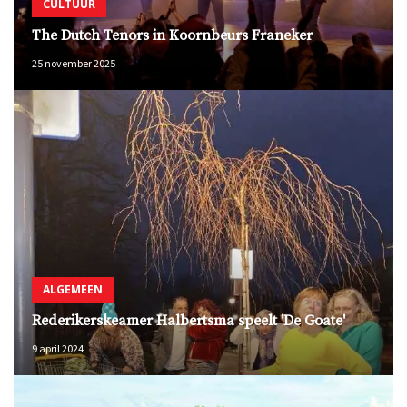
CULTUUR
The Dutch Tenors in Koornbeurs Franeker
25 november 2025
ALGEMEEN
Rederikerskeamer Halbertsma speelt 'De Goate'
9 april 2024