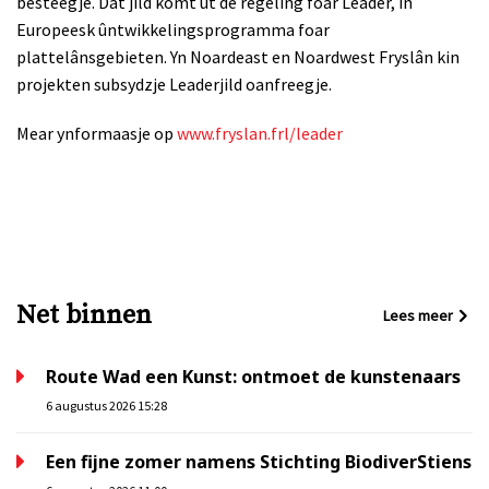
besteegje. Dat jild komt út de regeling foar Leader, in
Europeesk ûntwikkelingsprogramma foar
plattelânsgebieten. Yn Noardeast en Noardwest Fryslân kin
projekten subsydzje Leaderjild oanfreegje.
Mear ynformaasje op
www.fryslan.frl/leader
Net binnen
Lees meer
Route Wad een Kunst: ontmoet de kunstenaars
6 augustus 2026 15:28
Een fijne zomer namens Stichting BiodiverStiens