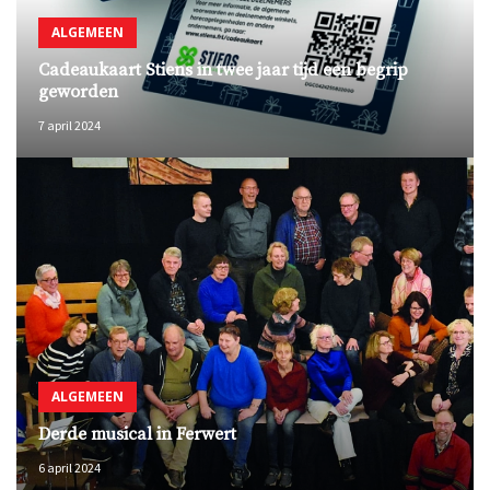
ALGEMEEN
Cadeaukaart Stiens in twee jaar tijd een begrip
geworden
7 april 2024
ALGEMEEN
Derde musical in Ferwert
6 april 2024