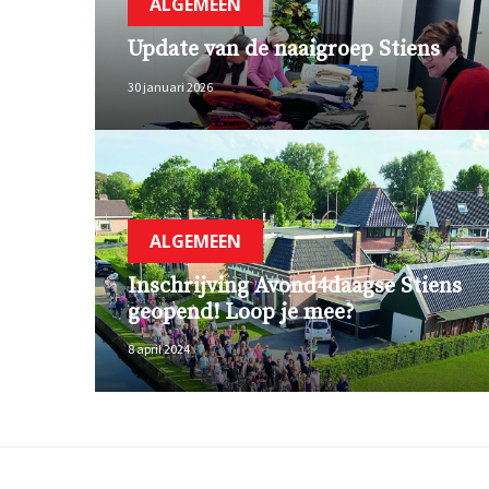
ALGEMEEN
Update van de naaigroep Stiens
30 januari 2026
ALGEMEEN
Inschrijving Avond4daagse Stiens
geopend! Loop je mee?
8 april 2024