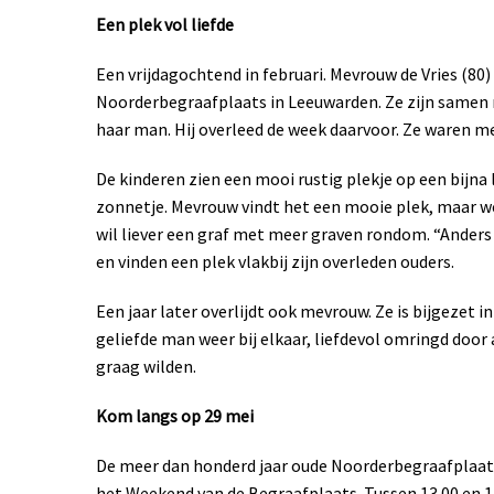
Een plek vol liefde
Een vrijdagochtend in februari. Mevrouw de Vries (80
Noorderbegraafplaats in Leeuwarden. Ze zijn samen 
haar man. Hij overleed de week daarvoor. Ze waren me
De kinderen zien een mooi rustig plekje op een bijna
zonnetje. Mevrouw vindt het een mooie plek, maar we
wil liever een graf met meer graven rondom. “Anders l
en vinden een plek vlakbij zijn overleden ouders.
Een jaar later overlijdt ook mevrouw. Ze is bijgezet i
geliefde man weer bij elkaar, liefdevol omringd door
graag wilden.
Kom langs op 29 mei
De meer dan honderd jaar oude Noorderbegraafplaats 
het Weekend van de Begraafplaats. Tussen 13.00 en 1