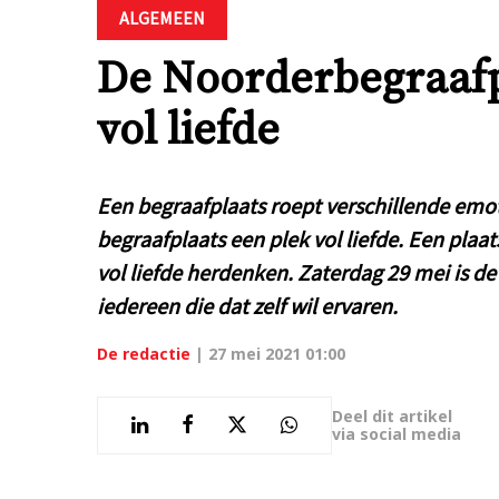
ALGEMEEN
De Noorderbegraafp
vol liefde
Een begraafplaats roept verschillende emo
begraafplaats een plek vol liefde. Een plaa
vol liefde herdenken. Zaterdag 29 mei is d
iedereen die dat zelf wil ervaren.
De redactie
|
27 mei 2021 01:00
Deel dit artikel
via social media