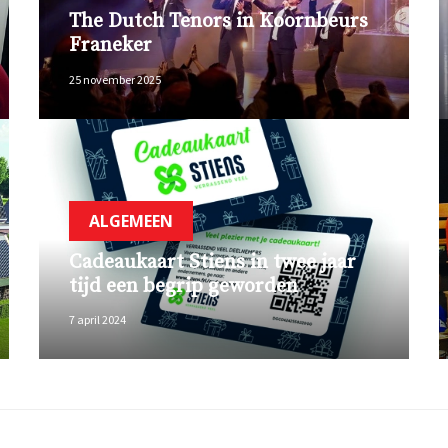
The Dutch Tenors in Koornbeurs
Franeker
25 november 2025
ALGEMEEN
Cadeaukaart Stiens in twee jaar
tijd een begrip geworden
7 april 2024