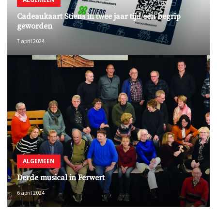
Cadeaukaart Stiens in twee jaar tijd een begrip
geworden
7 april 2024
ALGEMEEN
Derde musical in Ferwert
6 april 2024