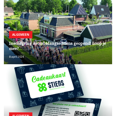
ALGEMEEN
Inschrijving Avond4daagse Stiens geopend! Loop je
mee?
8 april 2024
ALGEMEEN