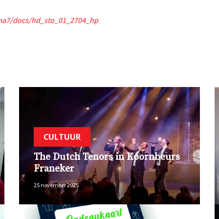
sma7/docs/hd_sto_01_2704_hp
CULTUUR
The Dutch Tenors in Koornbeurs
Franeker
25 november 2025