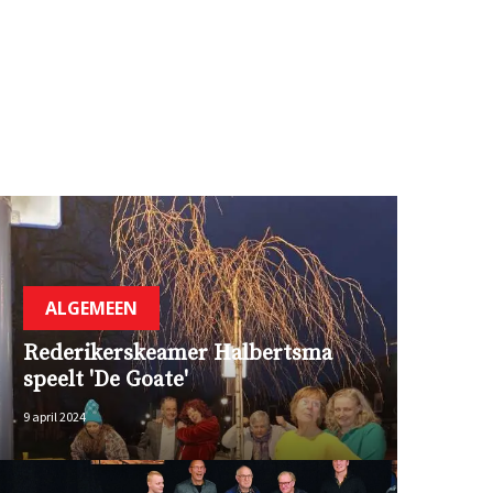
ALGEMEEN
Rederikerskeamer Halbertsma
speelt 'De Goate'
9 april 2024