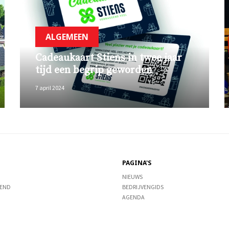
ALGEMEEN
Cadeaukaart Stiens in twee jaar
tijd een begrip geworden
7 april 2024
PAGINA'S
NIEUWS
END
BEDRIJVENGIDS
AGENDA