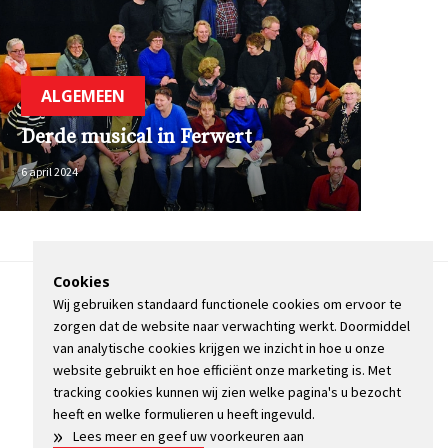
ALGEMEEN
Derde musical in Ferwert
6 april 2024
Cookies
Wij gebruiken standaard functionele cookies om ervoor te
OVER DE STIENSER
zorgen dat de website naar verwachting werkt. Doormiddel
CONTACT
van analytische cookies krijgen we inzicht in hoe u onze
ADVERTEREN
website gebruikt en hoe efficiënt onze marketing is. Met
INFORMATIE
tracking cookies kunnen wij zien welke pagina's u bezocht
heeft en welke formulieren u heeft ingevuld.
»
Lees meer en geef uw voorkeuren aan