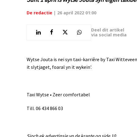
De redactie
|
26 april 2022 01:00
Deel dit artikel
via social media
Wytse Jouta is nei syn taxi-karriêre by Taxi Witteveen
it slytjaget, foaral yn it wykein'.
Taxi Wytse • Zeer comfortabel
Till. 06 434 866 03
Sjoch ek advertinsje yn de krante op side 10