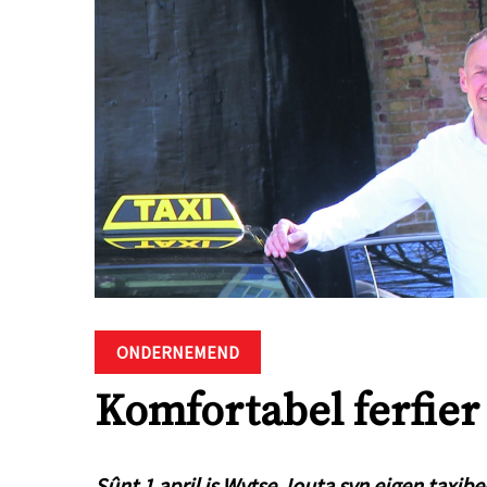
ONDERNEMEND
Komfortabel ferfier
Sûnt 1 april is Wytse Jouta syn eigen taxi