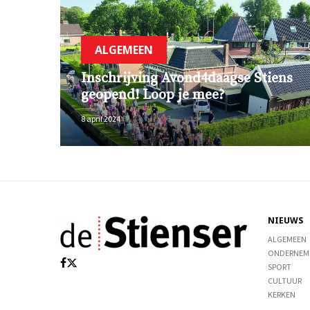
ALGEMEEN
Inschrijving Avond4daagse Stiens
geopend! Loop je mee?
8 april 2024
NIEUWS
ALGEMEEN
ONDERNEM
SPORT
CULTUUR
KERKEN