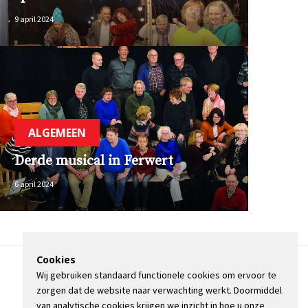
9 april 2024
ALGEMEEN
Derde musical in Ferwert
6 april 2024
Cookies
Wij gebruiken standaard functionele cookies om ervoor te
OVER DE STIENSER
zorgen dat de website naar verwachting werkt. Doormiddel
CONTACT
van analytische cookies krijgen we inzicht in hoe u onze