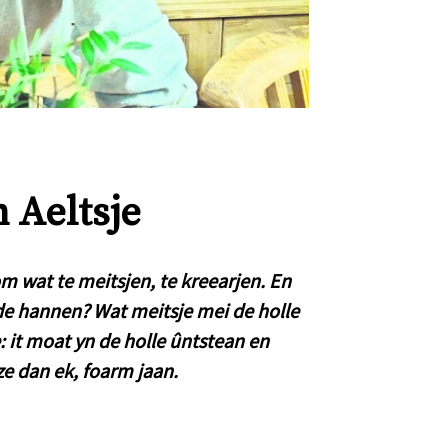
 Aeltsje
 om wat te meitsjen, te kreearjen. En
 de hannen? Wat meitsje mei de holle
: it moat yn de holle ûntstean en
e dan ek, foarm jaan.