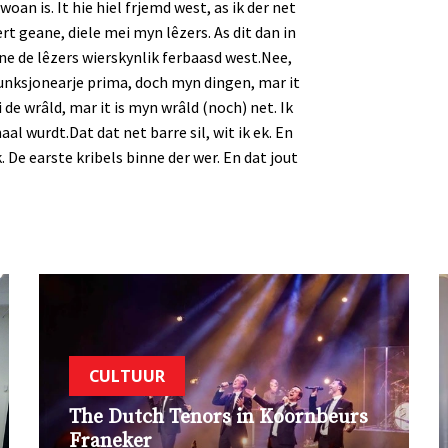
woan is. It hie hiel frjemd west, as ik der net
ert geane, diele mei myn lêzers. As dit dan in
ne de lêzers wierskynlik ferbaasd west.
Nee,
 funksjonearje prima, doch myn dingen, mar it
ei de wrâld, mar it is myn wrâld (noch) net. Ik
maal wurdt.
Dat dat net barre sil, wit ik ek. En
.
De earste kribels binne der wer. En dat jout
CULTUUR
The Dutch Tenors in Koornbeurs
Franeker