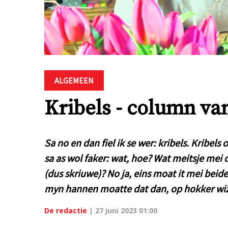
ALGEMEEN
Kribels - column van
Sa no en dan fiel ik se wer: kribels. Kribels
sa as wol faker: wat, hoe? Wat meitsje mei
(dus skriuwe)? No ja, eins moat it mei beide
myn hannen moatte dat dan, op hokker wiz
De redactie
|
27 juni 2023 01:00