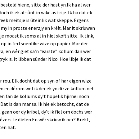
 besteld hiene, sitte der hast yn.
Ik ha al wer
h ik ek al sûnt in wike as trije.
Ik ha dat ek
 preek meitsje is úteinlik wat skeppe. Ergens
my in protte enerzjy en krêft.
Mar it skriuwen
 moast ik soms al in hiel skoft sitte. Ik tink,
is op in fertsoenlike wize op papier. Mar der
Ja, en wêr giet sa’n “earste” kollum dan wer
yk is. It libben sûnder Nico. Hoe libje ik dat
r rou. Elk docht dat op syn of har eigen wize
 yn en dêrom wol ik der ek yn dizze kollum net
en fan de kollums dy’t hopelik hjirnei noch
 Dat is dan mar sa. Ik hie ek betocht, dat de
gean oer dy kribel, dy’t ik fiel om dochs wer
zers te dielen.
En wêr skriuw ik oer? Krekt,
tten hat.