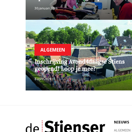
30 januari 2026
ALGEMEEN
Inschrijving Avond4daagse Stiens
geopend! Loop je mee?
8 april 2024
NIEUWS
ALGEMEEN