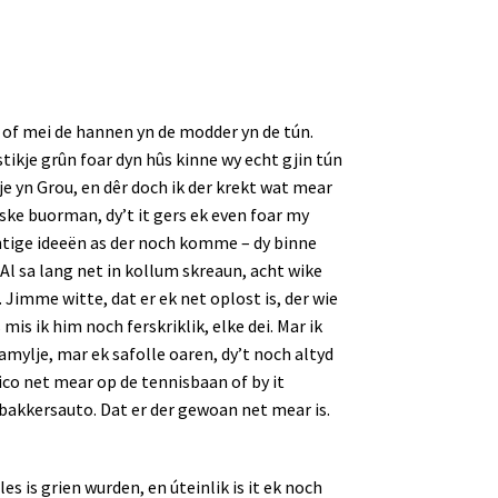
e of mei de hannen yn de modder yn de tún.
stikje grûn foar dyn hûs kinne wy echt gjin tún
e yn Grou, en dêr doch ik der krekt wat mear
tyske buorman, dy’t it gers ek even foar my
chtige ideeën as der noch komme – dy binne
Al sa lang net in kollum skreaun, acht wike
. Jimme witte, dat er ek net oplost is, der wie
 mis ik him noch ferskriklik, elke dei. Mar ik
amylje, mar ek safolle oaren, dy’t noch altyd
Nico net mear op de tennisbaan of by it
 bakkersauto. Dat er der gewoan net mear is.
es is grien wurden, en úteinlik is it ek noch