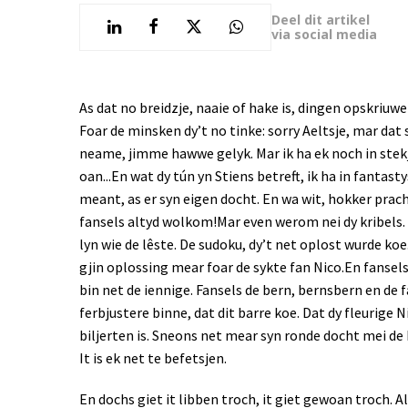
Deel dit artikel
via social media
As dat no breidzje, naaie of hake is, dingen opskriuw
Foar de minsken dy’t no tinke: sorry Aeltsje, mar dat 
neame, jimme hawwe gelyk. Mar ik ha ek noch in stekj
oan...En wat dy tún yn Stiens betreft, ik ha in fantas
meant, as er syn eigen docht. En wa wit, hokker pra
fansels altyd wolkom!
Mar even werom nei dy kribels. 
lyn wie de lêste. De sudoku, dy’t net oplost wurde koe
gjin oplossing mear foar de sykte fan Nico.
En fansels
bin net de iennige. Fansels de bern, bernsbern en de f
ferbjustere binne, dat dit barre koe. Dat dy fleurige 
biljerten is. Sneons net mear syn ronde docht mei de
It is ek net te befetsjen.
En dochs giet it libben troch, it giet gewoan troch. All