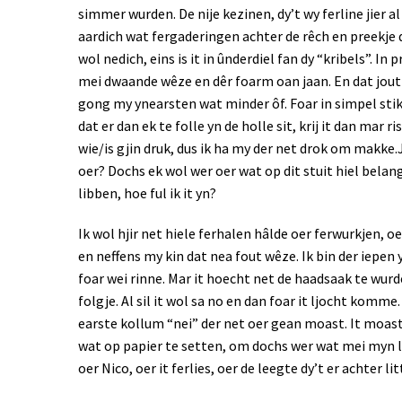
simmer wurden. De nije kezinen, dy’t wy ferline jier al
aardich wat fergaderingen achter de rêch en preekje doc
wol nedich, eins is it in ûnderdiel fan dy “kribels”. In
mei dwaande wêze en dêr foarm oan jaan. En dat jout 
gong my ynearsten wat minder ôf. Foar in simpel stikje
dat er dan ek te folle yn de holle sit, krij it dan mar r
wie/is gjin druk, dus ik ha my der net drok om makke.
oer? Dochs ek wol wer oer wat op dit stuit hiel belangr
libben, hoe ful ik it yn?
Ik wol hjir net hiele ferhalen hâlde oer ferwurkjen, oe
en neffens my kin dat nea fout wêze. Ik bin der iepen
foar wei rinne. Mar it hoecht net de haadsaak te wurd
folgje. Al sil it wol sa no en dan foar it ljocht komme.
earste kollum “nei” der net oer gean moast. It moast 
wat op papier te setten, om dochs wer wat mei myn lê
oer Nico, oer it ferlies, oer de leegte dy’t er achter li