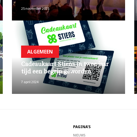
25 november 2025
ALGEMEEN
Cadeaukaart Stiens in twee jaar
tijd een begrip geworden
7 april 2024
PAGINA'S
NIEUWS