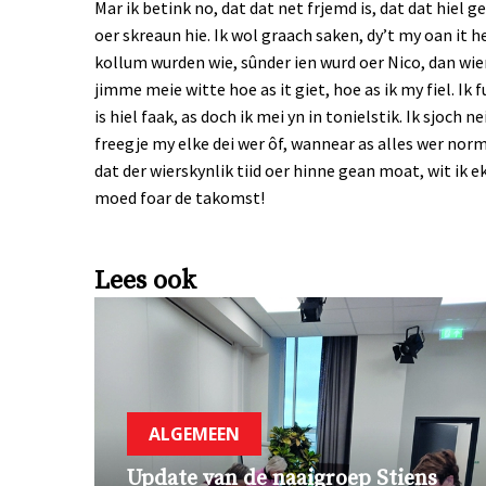
Mar ik betink no, dat dat net frjemd is, dat dat hiel ge
oer skreaun hie. Ik wol graach saken, dy’t my oan it h
kollum wurden wie, sûnder ien wurd oer Nico, dan wie
jimme meie witte hoe as it giet, hoe as ik my fiel. Ik
is hiel faak, as doch ik mei yn in tonielstik. Ik sjoch n
freegje my elke dei wer ôf, wannear as alles wer nor
dat der wierskynlik tiid oer hinne gean moat, wit ik ek
moed foar de takomst!
Lees ook
ALGEMEEN
Update van de naaigroep Stiens