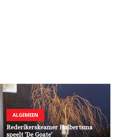
ALGEMEEN
Rederikerskeamer Halbertsma
speelt 'De Goate'