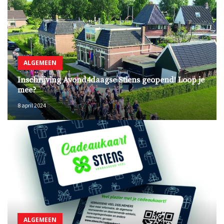
ALGEMEEN
Inschrijving Avond4daagse Stiens geopend! Loop je
mee?
8 april 2024
ALGEMEEN