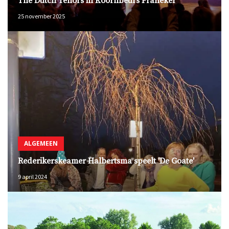
The Dutch Tenors in Koornbeurs Franeker
25 november 2025
ALGEMEEN
Rederikerskeamer Halbertsma speelt 'De Goate'
9 april 2024