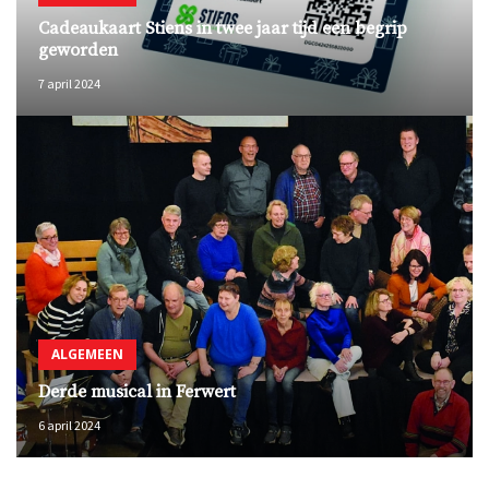
Cadeaukaart Stiens in twee jaar tijd een begrip
geworden
7 april 2024
ALGEMEEN
Derde musical in Ferwert
6 april 2024