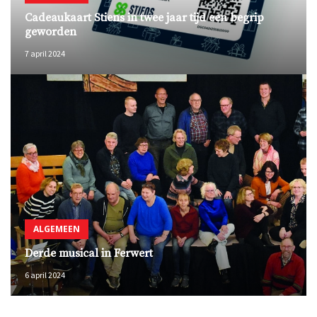
Cadeaukaart Stiens in twee jaar tijd een begrip
geworden
7 april 2024
ALGEMEEN
Derde musical in Ferwert
6 april 2024