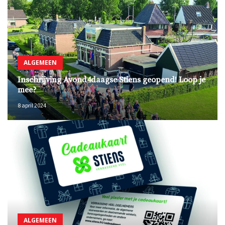
ALGEMEEN
Inschrijving Avond4daagse Stiens geopend! Loop je
mee?
8 april 2024
ALGEMEEN