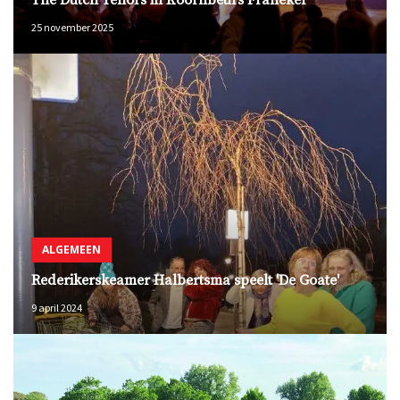
The Dutch Tenors in Koornbeurs Franeker
25 november 2025
ALGEMEEN
Rederikerskeamer Halbertsma speelt 'De Goate'
9 april 2024