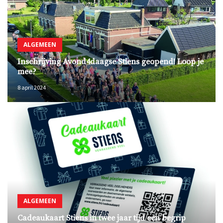
ALGEMEEN
Inschrijving Avond4daagse Stiens geopend! Loop je
mee?
8 april 2024
ALGEMEEN
Cadeaukaart Stiens in twee jaar tijd een begrip