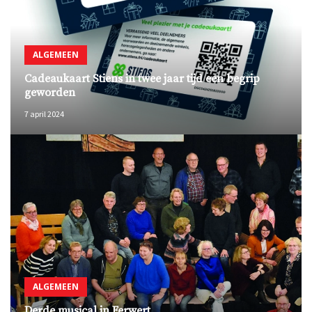
ALGEMEEN
Cadeaukaart Stiens in twee jaar tijd een begrip
geworden
7 april 2024
ALGEMEEN
Derde musical in Ferwert