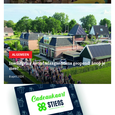
ALGEMEEN
Inschrijving Avond4daagse Stiens geopend! Loop je
mee?
8 april 2024