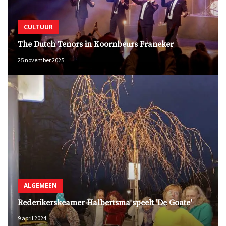
CULTUUR
The Dutch Tenors in Koornbeurs Franeker
25 november 2025
ALGEMEEN
Rederikerskeamer Halbertsma speelt 'De Goate'
9 april 2024