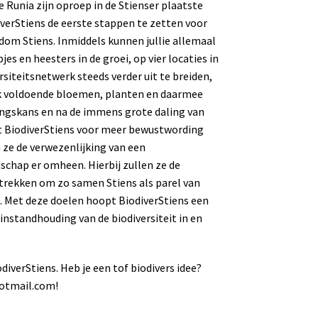
 Runia zijn oproep in de Stienser plaatste
erStiens de eerste stappen te zetten voor
ndom Stiens. Inmiddels kunnen jullie allemaal
s en heesters in de groei, op vier locaties in
rsiteitsnetwerk steeds verder uit te breiden,
ik voldoende bloemen, planten en daarmee
vingskans en na de immens grote daling van
gt BiodiverStiens voor meer bewustwording
 ze de verwezenlijking van een
dschap er omheen. Hierbij zullen ze de
trekken om zo samen Stiens als parel van
en. Met deze doelen hoopt BiodiverStiens een
instandhouding van de biodiversiteit in en
iverStiens. Heb je een tof biodivers idee?
hotmail.com!