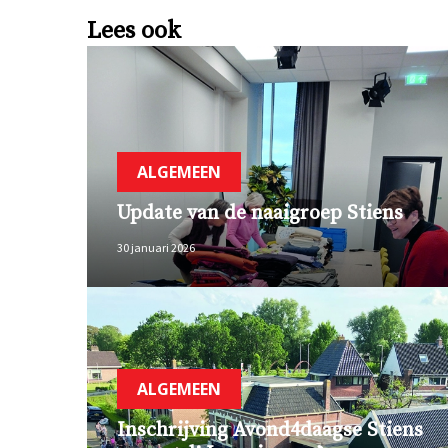
Lees ook
ALGEMEEN
Update van de naaigroep Stiens
30 januari 2026
ALGEMEEN
Inschrijving Avond4daagse Stiens