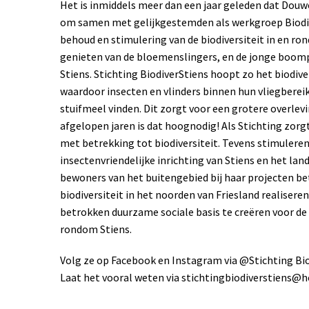
Het is inmiddels meer dan een jaar geleden dat Douwe
om samen met gelijkgestemden als werkgroep Biodiv
behoud en stimulering van de biodiversiteit in en ro
genieten van de bloemenslingers, en de jonge boompje
Stiens. Stichting BiodiverStiens hoopt zo het biodive
waardoor insecten en vlinders binnen hun vliegbere
stuifmeel vinden. Dit zorgt voor een grotere overle
afgelopen jaren is dat hoognodig! Als Stichting zor
met betrekking tot biodiversiteit. Tevens stimuleren
insectenvriendelijke inrichting van Stiens en het lan
bewoners van het buitengebied bij haar projecten be
biodiversiteit in het noorden van Friesland realiser
betrokken duurzame sociale basis te creëren voor de 
rondom Stiens.
Volg ze op Facebook en Instagram via @Stichting Biod
Laat het vooral weten via stichtingbiodiverstiens@