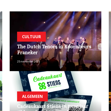
CULTUUR
The Dutch Tenors in Koornbeurs
Franeker
25 november 2025
ALGEMEEN
Cadeaukaart Stiens in twee jaar