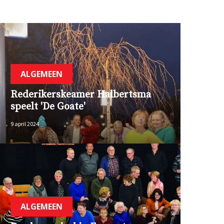
ALGEMEEN
Rederikerskeamer Halbertsma
speelt 'De Goate'
9 april 2024
ALGEMEEN