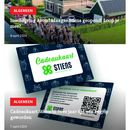
ALGEMEEN
Inschrijving Avond4daagse Stiens geopend! Loop je
mee?
8 april 2024
ALGEMEEN
Cadeaukaart Stiens in twee jaar tijd een begrip
geworden
7 april 2024