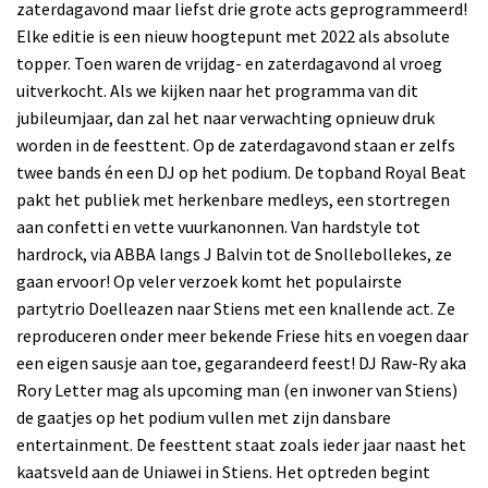
zaterdagavond maar liefst drie grote acts geprogrammeerd!
Elke editie is een nieuw hoogtepunt met 2022 als absolute
topper. Toen waren de vrijdag- en zaterdagavond al vroeg
uitverkocht. Als we kijken naar het programma van dit
jubileumjaar, dan zal het naar verwachting opnieuw druk
worden in de feesttent. Op de zaterdagavond staan er zelfs
twee bands én een DJ op het podium. De topband Royal Beat
pakt het publiek met herkenbare medleys, een stortregen
aan confetti en vette vuurkanonnen. Van hardstyle tot
hardrock, via ABBA langs J Balvin tot de Snollebollekes, ze
gaan ervoor! Op veler verzoek komt het populairste
partytrio Doelleazen naar Stiens met een knallende act. Ze
reproduceren onder meer bekende Friese hits en voegen daar
een eigen sausje aan toe, gegarandeerd feest! DJ Raw-Ry aka
Rory Letter mag als upcoming man (en inwoner van Stiens)
de gaatjes op het podium vullen met zijn dansbare
entertainment. De feesttent staat zoals ieder jaar naast het
kaatsveld aan de Uniawei in Stiens. Het optreden begint