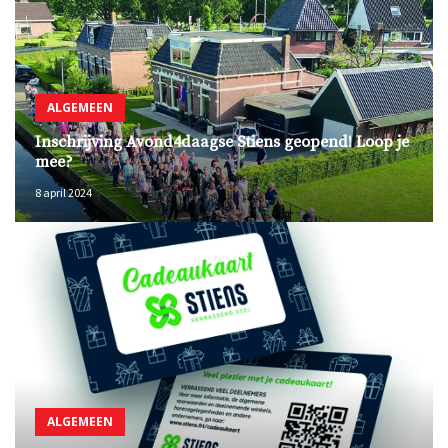
ALGEMEEN
Inschrijving Avond4daagse Stiens geopend! Loop je
mee?
8 april 2024
ALGEMEEN