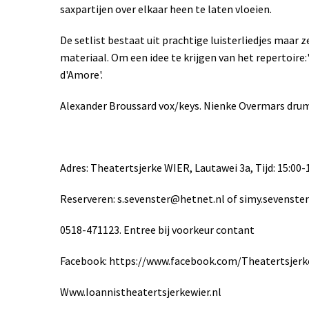
saxpartijen over elkaar heen te laten vloeien.
De setlist bestaat uit prachtige luisterliedjes maa
materiaal. Om een idee te krijgen van het repertoire:'
d'Amore'.
Alexander Broussard vox/keys. Nienke Overmars drums
Adres: Theatertsjerke WIER, Lautawei 3a, Tijd: 15:00-
Reserveren: s.sevenster@hetnet.nl of simy.sevenst
0518-471123. Entree bij voorkeur contant
Facebook: https://www.facebook.com/Theatertsjerk
Www.Ioannistheatertsjerkewier.nl