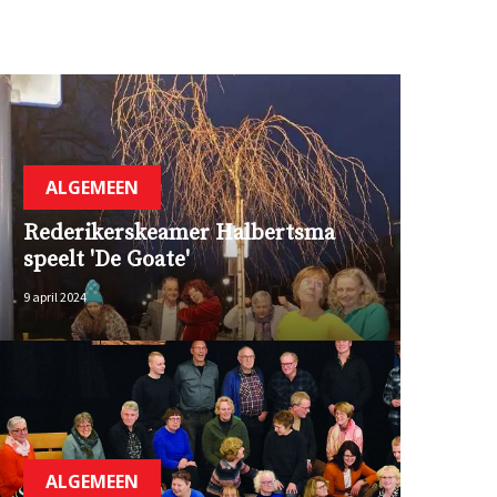
ALGEMEEN
Rederikerskeamer Halbertsma
speelt 'De Goate'
9 april 2024
ALGEMEEN