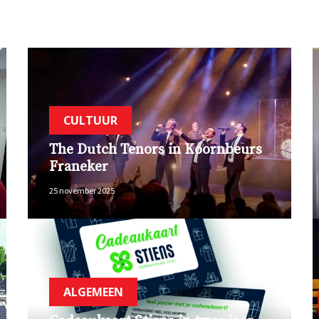
CULTUUR
The Dutch Tenors in Koornbeurs
Franeker
25 november 2025
ALGEMEEN