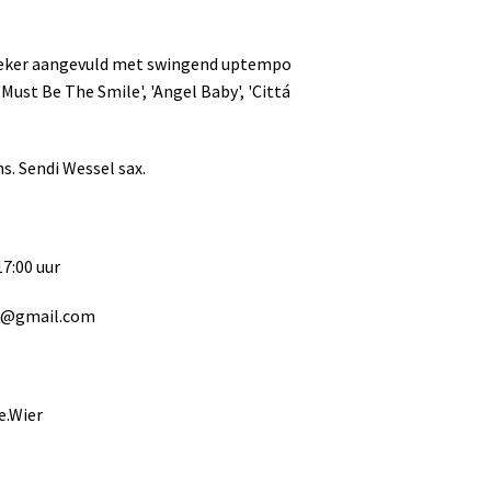
r zeker aangevuld met swingend uptempo
Must Be The Smile', 'Angel Baby', 'Cittá
. Sendi Wessel sax.
17:00 uur
er@gmail.com
e.Wier