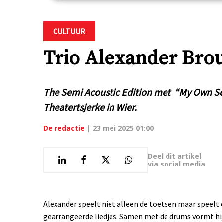
CULTUUR
Trio Alexander Bro
The Semi Acoustic Edition met “My Own So
Theatertsjerke in Wier.
De redactie
|
23 mei 2025 01:00
Deel dit artikel
via social media
Alexander speelt niet alleen de toetsen maar speelt o
gearrangeerde liedjes. Samen met de drums vormt hi