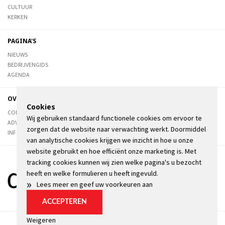
CULTUUR
KERKEN
PAGINA'S
NIEUWS
BEDRIJVENGIDS
AGENDA
OVER DE STIENSER
Cookies
CONTACT
Wij gebruiken standaard functionele cookies om ervoor te
ADVERTEREN
zorgen dat de website naar verwachting werkt. Doormiddel
INFORMATIE
van analytische cookies krijgen we inzicht in hoe u onze
website gebruikt en hoe efficiënt onze marketing is. Met
tracking cookies kunnen wij zien welke pagina's u bezocht
heeft en welke formulieren u heeft ingevuld.
»
Lees meer en geef uw voorkeuren aan
ACCEPTEREN
Weigeren
Algemene voorwaarden
Privacyverklaring
Kopij
Cookie instellingen