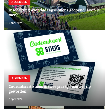
ALGEMEEN
Inschrijving Avond4daagse Stiens geopend! Loop je
mee?
8 april 2024
ALGEMEEN
Cadeaukaart Stiens in twee jaar tijd een begrip
geworden
7 april 2024