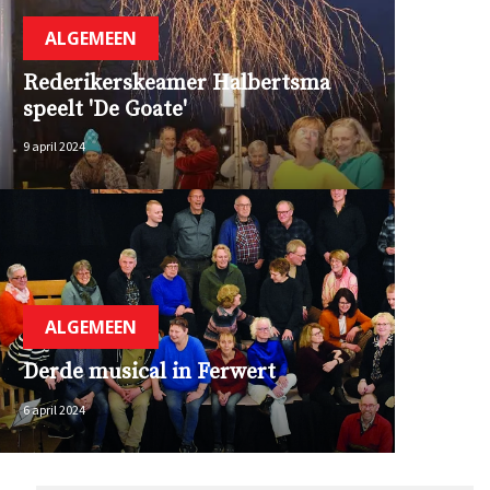
ALGEMEEN
Rederikerskeamer Halbertsma
speelt 'De Goate'
9 april 2024
ALGEMEEN
Derde musical in Ferwert
6 april 2024