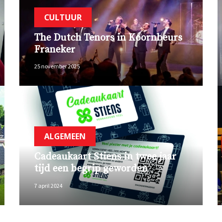
CULTUUR
The Dutch Tenors in Koornbeurs
Franeker
25 november 2025
ALGEMEEN
Cadeaukaart Stiens in twee jaar
tijd een begrip geworden
7 april 2024