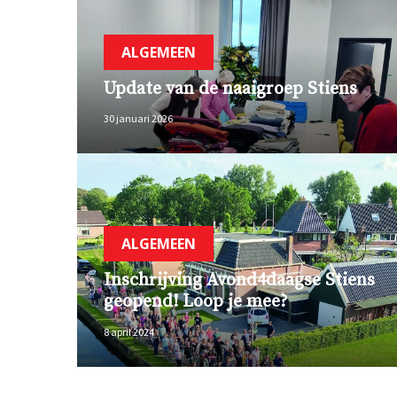
ALGEMEEN
Update van de naaigroep Stiens
30 januari 2026
ALGEMEEN
Inschrijving Avond4daagse Stiens
geopend! Loop je mee?
8 april 2024