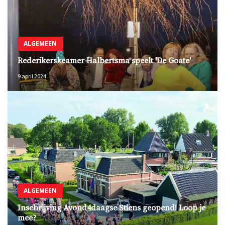
ALGEMEEN
Rederikerskeamer Halbertsma speelt 'De Goate'
9 april 2024
ALGEMEEN
Inschrijving Avond4daagse Stiens geopend! Loop je
mee?