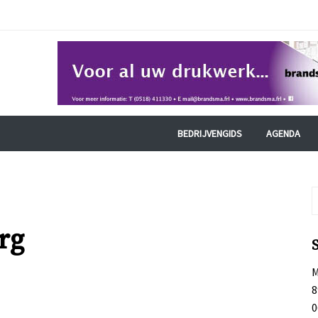
BEDRIJVENGIDS
AGENDA
rg
M
8
0