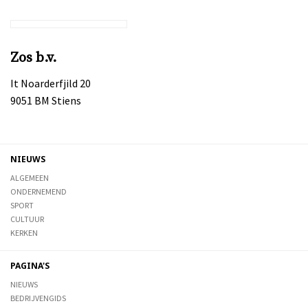
Zos b.v.
It Noarderfjild 20
9051 BM Stiens
NIEUWS
ALGEMEEN
ONDERNEMEND
SPORT
CULTUUR
KERKEN
PAGINA'S
NIEUWS
BEDRIJVENGIDS