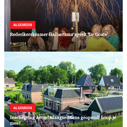
ALGEMEEN
Rederikerskeamer Halbertsma speelt 'De Goate'
9 april 2024
ALGEMEEN
Inschrijving Avond4daagse Stiens geopend! Loop je
mee?