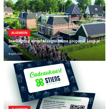
ALGEMEEN
Inschrijving Avond4daagse Stiens geopend! Loop je
mee?
8 april 2024