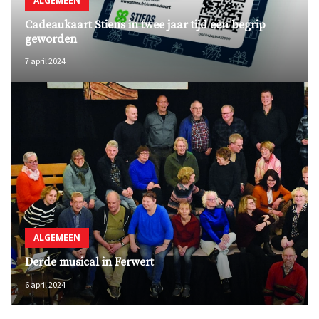
ALGEMEEN
Cadeaukaart Stiens in twee jaar tijd een begrip
geworden
7 april 2024
ALGEMEEN
Derde musical in Ferwert
6 april 2024