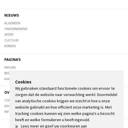
NIEUWS
ALGEMEEN
ONDERNEMEND
SPORT
CULTUUR
KERKEN
PAGINA'S
NIEUWS
BEDRIJVENGIDS
AGENDA
Cookies
Wij gebruiken standaard functionele cookies om ervoor te
OVER DE STIENSER
zorgen dat de website naar verwachting werkt. Doormiddel
CONTACT
van analytische cookies krijgen we inzicht in hoe u onze
ADVERTEREN
website gebruikt en hoe efficiënt onze marketing is. Met
INFORMATIE
tracking cookies kunnen wij zien welke pagina's u bezocht
heeft en welke formulieren u heeft ingevuld.
»
Lees meer en geef uw voorkeuren aan